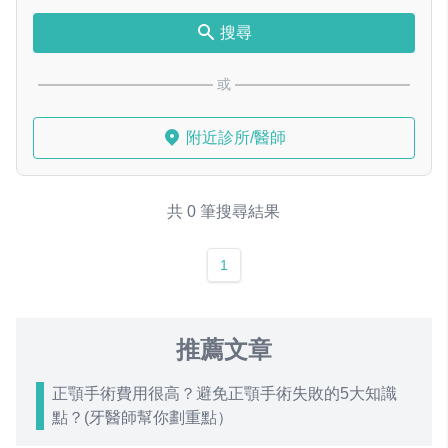
搜尋
或
附近診所/醫師
共 0 筆搜尋結果
1
推薦文章
正顎手術費用很高？避免正顎手術失敗的5大知識
點？(牙醫師幫你劃重點）