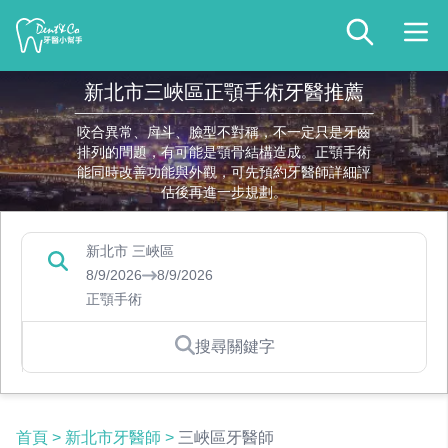
新北市三峽區正顎手術牙醫推薦
咬合異常、戽斗、臉型不對稱，不一定只是牙齒
排列的問題，有可能是顎骨結構造成。正顎手術
能同時改善功能與外觀，可先預約牙醫師詳細評
估後再進一步規劃。
新北市 三峽區
8/9/2026
8/9/2026
正顎手術
搜尋關鍵字
首頁
>
新北市牙醫師
>
三峽區牙醫師