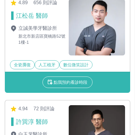
4.89
656 則評論
江松岳 醫師
立誠美學牙醫診所
新北市新店區寶橋路52號
1樓-1
全瓷贗復
人工植牙
數位微笑設計
點我預約看診時段
4.94
72 則評論
許巽淳 醫師
白玉牙醫診所