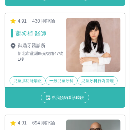
4.91
430 則評論
蕭黎禎 醫師
御鼎牙醫診所
新北市蘆洲區光復路47號
1樓
兒童肌功能矯正
一般兒童牙科
兒童牙科行為管理
點我預約看診時段
4.91
694 則評論