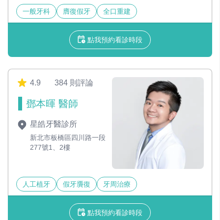
一般牙科
膺復假牙
全口重建
點我預約看診時段
4.9
384 則評論
鄧本暉 醫師
星皓牙醫診所
新北市板橋區四川路一段
277號1、2樓
人工植牙
假牙贗復
牙周治療
點我預約看診時段