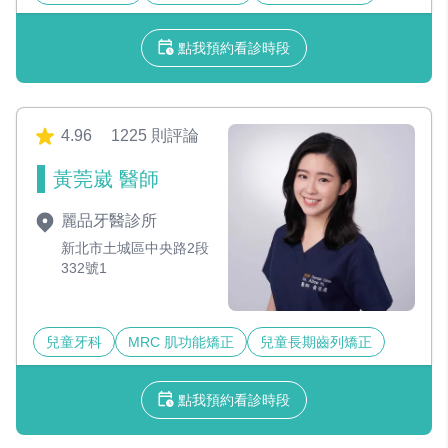
點我預約看診時段
4.96
1225 則評論
黃莞崴 醫師
麗品牙醫診所
新北市土城區中央路2段
332號1
兒童牙科
MRC 肌功能矯正
兒童長期齒列矯正
點我預約看診時段