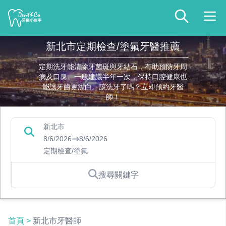
新北市定期檢查/塗氟牙醫推薦
定期洗牙能清除牙菌斑與牙結石，有助預防牙周
病及口臭。一般建議半年一次，保持口腔健康也
能讓牙齒更潔白。該洗牙了嗎？立即預約牙醫
師！
新北市
8/6/2026
8/6/2026
定期檢查/塗氟
搜尋關鍵字
首頁
>
新北市牙醫師