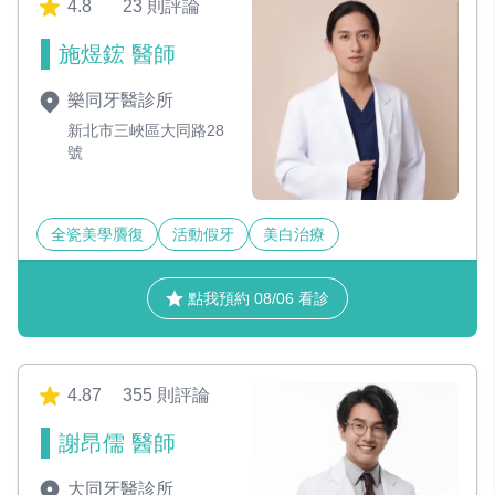
4.8
23 則評論
施煜鋐 醫師
樂同牙醫診所
新北市三峽區大同路28
號
全瓷美學贗復
活動假牙
美白治療
點我預約 08/06 看診
4.87
355 則評論
謝昂儒 醫師
大同牙醫診所