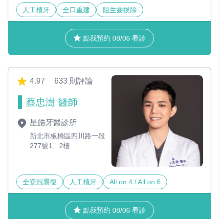
人工植牙
全口重建
阻生齒拔除
點我預約 08/06 看診
4.97
633 則評論
蔡忠澍 醫師
星皓牙醫診所
新北市板橋區四川路一段
277號1、2樓
全瓷冠贗復
人工植牙
All on 4 / All on 6
點我預約 08/06 看診