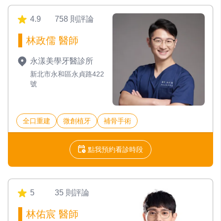
4.9
758 則評論
林政儒 醫師
永漾美學牙醫診所
新北市永和區永貞路422
號
全口重建
微創植牙
補骨手術
點我預約看診時段
5
35 則評論
林佑宸 醫師