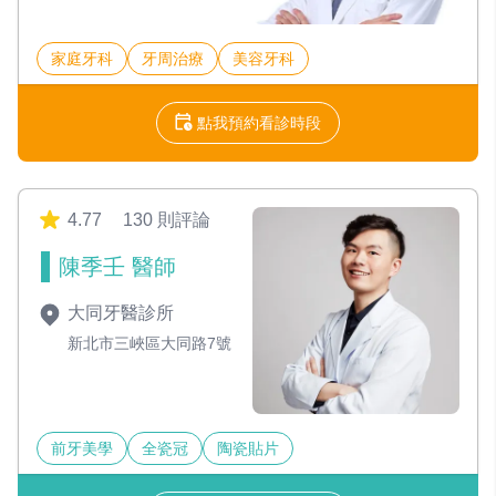
家庭牙科
牙周治療
美容牙科
點我預約看診時段
4.77
130 則評論
陳季壬 醫師
大同牙醫診所
新北市三峽區大同路7號
前牙美學
全瓷冠
陶瓷貼片