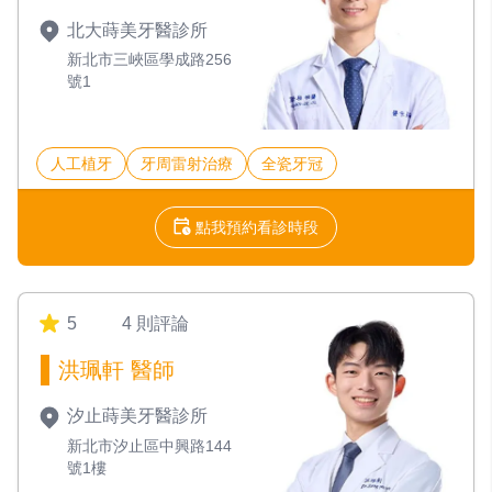
北大蒔美牙醫診所
新北市三峽區學成路256
號1
人工植牙
牙周雷射治療
全瓷牙冠
點我預約看診時段
5
4 則評論
洪珮軒 醫師
汐止蒔美牙醫診所
新北市汐止區中興路144
號1樓