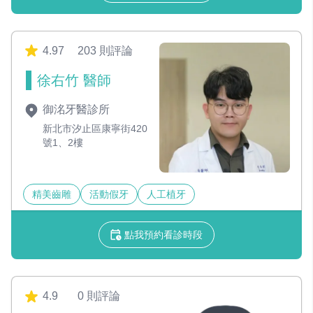
4.97
203 則評論
徐右竹 醫師
御洺牙醫診所
新北市汐止區康寧街420
號1、2樓
精美齒雕
活動假牙
人工植牙
點我預約看診時段
4.9
0 則評論