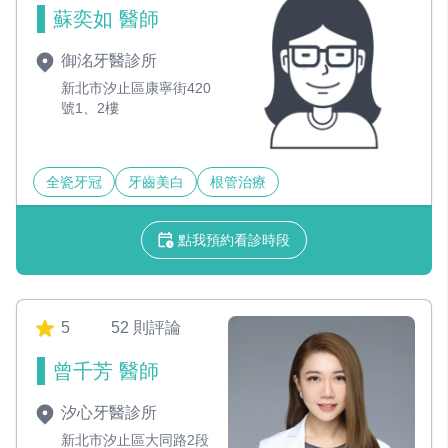
蘇奕如 醫師
御洺牙醫診所
新北市汐止區康寧街420
號1、2樓
全瓷牙冠
牙齒美白
根管治療
點我預約看診時段
5
52 則評論
曾千芳 醫師
汐心牙醫診所
新北市汐止區大同路2段