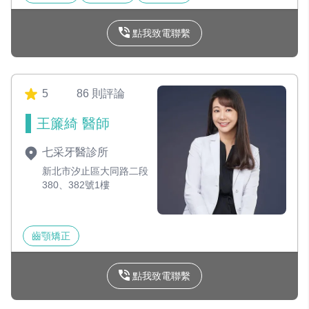
點我致電聯繫
5
86 則評論
王簾綺 醫師
七采牙醫診所
新北市汐止區大同路二段
380、382號1樓
齒顎矯正
點我致電聯繫