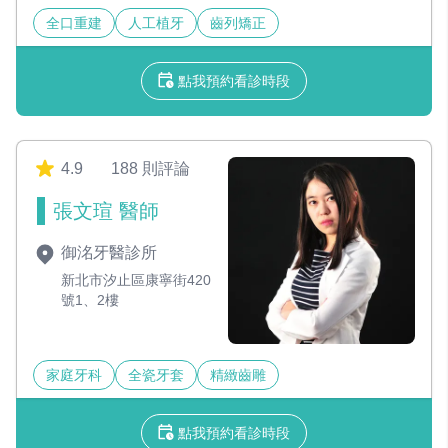
全口重建
人工植牙
齒列矯正
點我預約看診時段
4.9
188 則評論
張文瑄 醫師
御洺牙醫診所
新北市汐止區康寧街420
號1、2樓
家庭牙科
全瓷牙套
精緻齒雕
點我預約看診時段