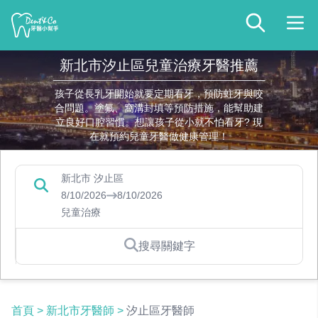
新北市汐止區兒童治療牙醫推薦
孩子從長乳牙開始就要定期看牙，預防蛀牙與咬
合問題。塗氟、窩溝封填等預防措施，能幫助建
立良好口腔習慣。想讓孩子從小就不怕看牙? 現
在就預約兒童牙醫做健康管理！
新北市 汐止區
8/10/2026
8/10/2026
兒童治療
搜尋關鍵字
首頁
>
新北市牙醫師
>
汐止區牙醫師