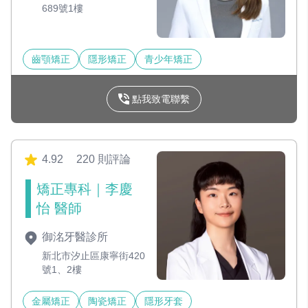
689號1樓
齒顎矯正
隱形矯正
青少年矯正
點我致電聯繫
4.92
220 則評論
矯正專科｜李慶
怡 醫師
御洺牙醫診所
新北市汐止區康寧街420
號1、2樓
金屬矯正
陶瓷矯正
隱形牙套