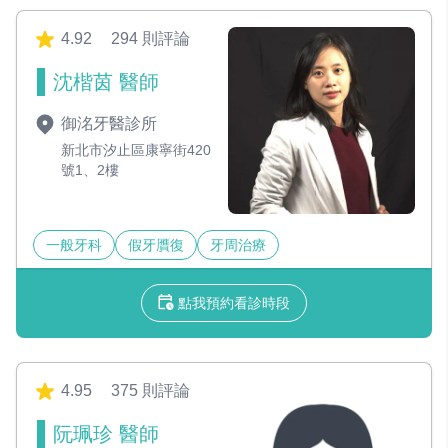
4.92
294 則評論
沈楷茵 醫師
御洺牙醫診所
新北市汐止區康寧街420
號1、2樓
一般牙科
假牙贋復
牙周治療
點我預約看診時段
4.95
375 則評論
阮珮珍 醫師