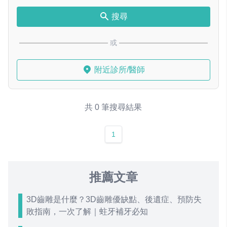
搜尋
或
附近診所/醫師
共 0 筆搜尋結果
1
推薦文章
3D齒雕是什麼？3D齒雕優缺點、後遺症、預防失
敗指南，一次了解｜蛀牙補牙必知