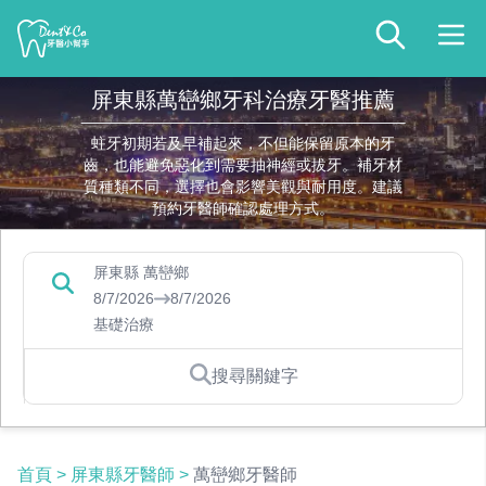
屏東縣萬巒鄉牙科治療牙醫推薦
蛀牙初期若及早補起來，不但能保留原本的牙
齒，也能避免惡化到需要抽神經或拔牙。補牙材
質種類不同，選擇也會影響美觀與耐用度。建議
預約牙醫師確認處理方式。
屏東縣 萬巒鄉
8/7/2026
8/7/2026
基礎治療
搜尋關鍵字
首頁
>
屏東縣牙醫師
>
萬巒鄉牙醫師