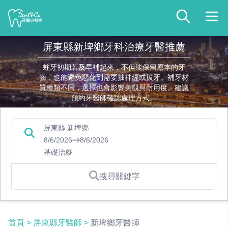
屏東縣新埤鄉牙科治療牙醫推薦
蛀牙初期若及早補起來，不但能保留原本的牙
齒，也能避免惡化到需要抽神經或拔牙。補牙材
質種類不同，選擇也會影響美觀與耐用度。建議
預約牙醫師確認處理方式。
屏東縣 新埤鄉
8/6/2026
8/6/2026
基礎治療
搜尋關鍵字
首頁
>
屏東縣牙醫師
>
新埤鄉牙醫師