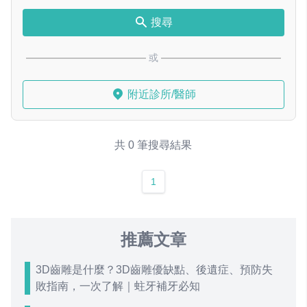
搜尋
或
附近診所/醫師
共 0 筆搜尋結果
1
推薦文章
3D齒雕是什麼？3D齒雕優缺點、後遺症、預防失
敗指南，一次了解｜蛀牙補牙必知