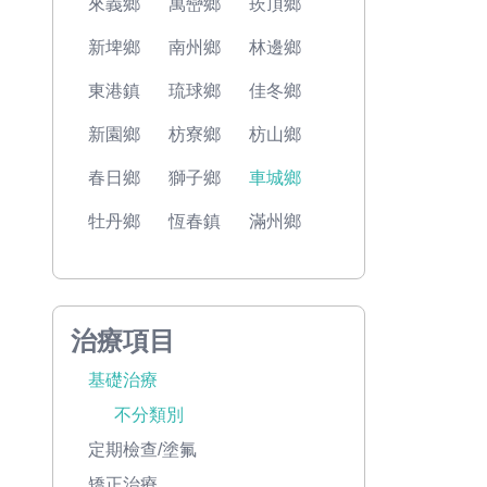
來義鄉
萬巒鄉
崁頂鄉
新埤鄉
南州鄉
林邊鄉
東港鎮
琉球鄉
佳冬鄉
新園鄉
枋寮鄉
枋山鄉
春日鄉
獅子鄉
車城鄉
牡丹鄉
恆春鎮
滿州鄉
治療項目
基礎治療
不分類別
定期檢查/塗氟
矯正治療