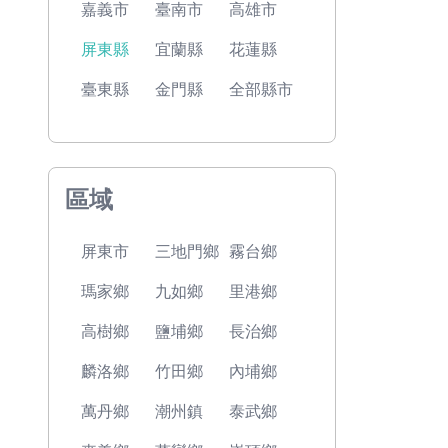
嘉義市
臺南市
高雄市
屏東縣
宜蘭縣
花蓮縣
臺東縣
金門縣
全部縣市
區域
屏東市
三地門鄉
霧台鄉
瑪家鄉
九如鄉
里港鄉
高樹鄉
鹽埔鄉
長治鄉
麟洛鄉
竹田鄉
內埔鄉
萬丹鄉
潮州鎮
泰武鄉