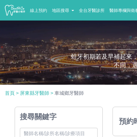
線上預約
地區搜尋
全台牙醫診所
醫師專欄與衛
蛀牙初期若及早補起來
不同，
首頁
>
屏東縣牙醫師
>
車城鄉牙醫師
搜尋關鍵字
預約