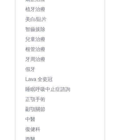
植牙治療
美白/貼片
智齒拔除
兒童治療
根管治療
牙周治療
假牙
Lava 全瓷冠
睡眠呼吸中止症諮詢
正顎手術
顳顎關節
中醫
復健科
西醫