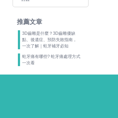
推薦文章
3D齒雕是什麼？3D齒雕優缺
點、後遺症、預防失敗指南，
一次了解｜蛀牙補牙必知
蛀牙痛有哪些? 蛀牙痛處理方式
一次看