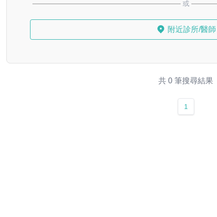
或
附近診所/醫師
共 0 筆搜尋結果
1