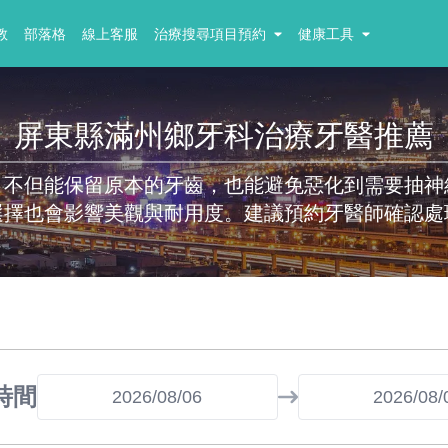
教
部落格
線上客服
治療搜尋項目預約
健康工具
屏東縣滿州鄉牙科治療牙醫推薦
，不但能保留原本的牙齒，也能避免惡化到需要抽神
選擇也會影響美觀與耐用度。建議預約牙醫師確認處
時間