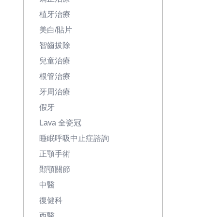
植牙治療
美白/貼片
智齒拔除
兒童治療
根管治療
牙周治療
假牙
Lava 全瓷冠
睡眠呼吸中止症諮詢
正顎手術
顳顎關節
中醫
復健科
西醫