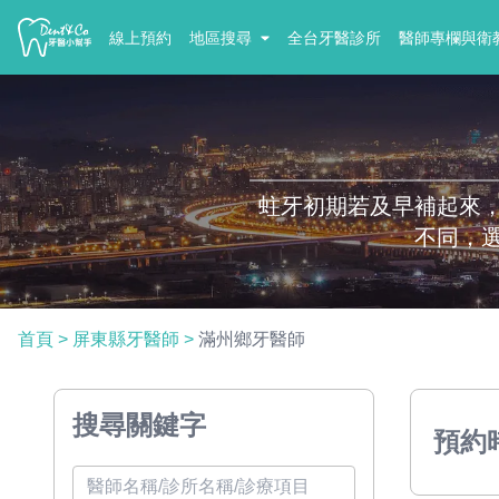
線上預約
地區搜尋
全台牙醫診所
醫師專欄與衛
蛀牙初期若及早補起來
不同，
首頁
>
屏東縣牙醫師
>
滿州鄉牙醫師
搜尋關鍵字
預約