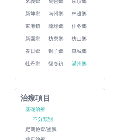
來義鄉
萬巒鄉
崁頂鄉
新埤鄉
南州鄉
林邊鄉
東港鎮
琉球鄉
佳冬鄉
新園鄉
枋寮鄉
枋山鄉
春日鄉
獅子鄉
車城鄉
牡丹鄉
恆春鎮
滿州鄉
治療項目
基礎治療
不分類別
定期檢查/塗氟
矯正治療