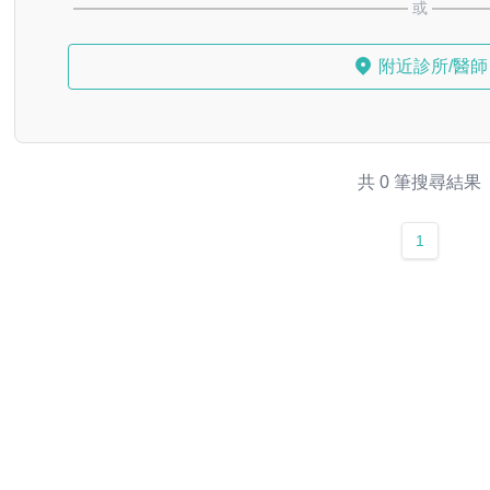
或
附近診所/醫師
共 0 筆搜尋結果
1