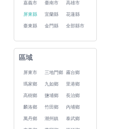
嘉義市
臺南市
高雄市
屏東縣
宜蘭縣
花蓮縣
臺東縣
金門縣
全部縣市
區域
屏東市
三地門鄉
霧台鄉
瑪家鄉
九如鄉
里港鄉
高樹鄉
鹽埔鄉
長治鄉
麟洛鄉
竹田鄉
內埔鄉
萬丹鄉
潮州鎮
泰武鄉