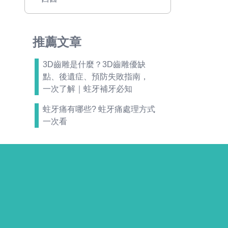
推薦文章
3D齒雕是什麼？3D齒雕優缺
點、後遺症、預防失敗指南，
一次了解｜蛀牙補牙必知
蛀牙痛有哪些? 蛀牙痛處理方式
一次看