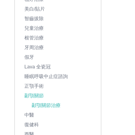
美白/貼片
智齒拔除
兒童治療
根管治療
牙周治療
假牙
Lava 全瓷冠
睡眠呼吸中止症諮詢
正顎手術
顳顎關節
顳顎關節治療
中醫
復健科
西醫