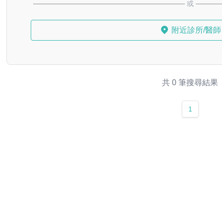
或
附近診所/醫師
共 0 筆搜尋結果
1