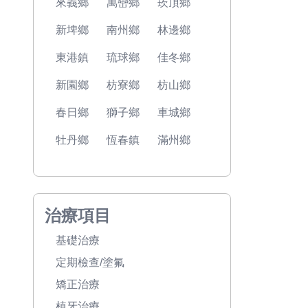
來義鄉
萬巒鄉
崁頂鄉
新埤鄉
南州鄉
林邊鄉
東港鎮
琉球鄉
佳冬鄉
新園鄉
枋寮鄉
枋山鄉
春日鄉
獅子鄉
車城鄉
牡丹鄉
恆春鎮
滿州鄉
治療項目
基礎治療
定期檢查/塗氟
矯正治療
植牙治療