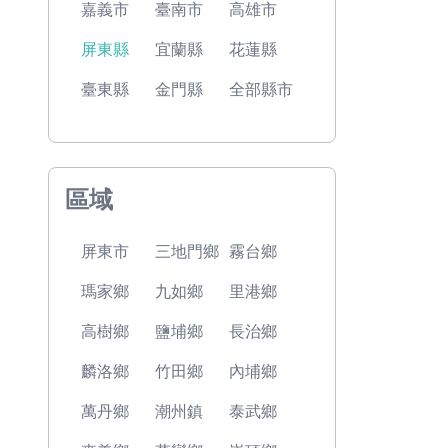
嘉義市
臺南市
高雄市
屏東縣
宜蘭縣
花蓮縣
臺東縣
金門縣
全部縣市
區域
屏東市
三地門鄉
霧台鄉
瑪家鄉
九如鄉
里港鄉
高樹鄉
鹽埔鄉
長治鄉
麟洛鄉
竹田鄉
內埔鄉
萬丹鄉
潮州鎮
泰武鄉