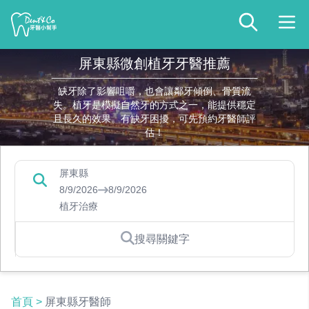
屏東縣微創植牙牙醫推薦
缺牙除了影響咀嚼，也會讓鄰牙傾倒、骨質流
失。植牙是模擬自然牙的方式之一，能提供穩定
且長久的效果。有缺牙困擾，可先預約牙醫師評
估！
屏東縣
8/9/2026
8/9/2026
植牙治療
搜尋關鍵字
首頁
>
屏東縣牙醫師