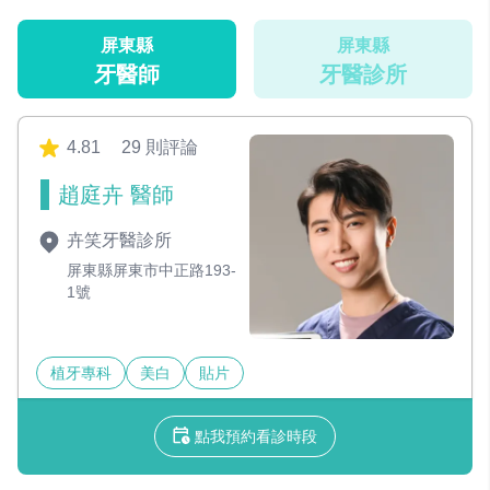
屏東縣
屏東縣
牙醫師
牙醫診所
4.81
29 則評論
趙庭卉 醫師
卉笑牙醫診所
屏東縣屏東市中正路193-
1號
植牙專科
美白
貼片
點我預約看診時段