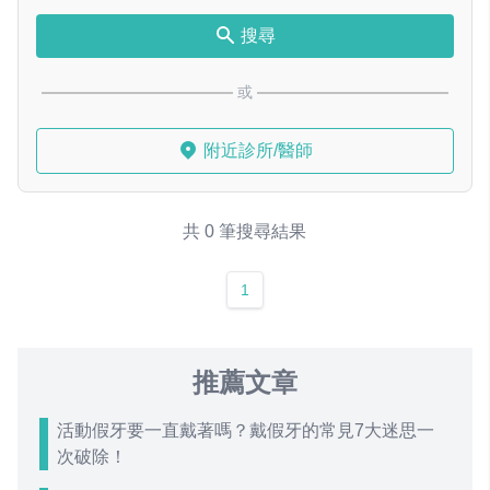
搜尋
或
附近診所/醫師
共 0 筆搜尋結果
1
推薦文章
活動假牙要一直戴著嗎？戴假牙的常見7大迷思一
次破除！