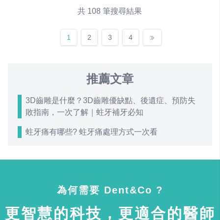
共 108 筆搜尋結果
1
2
3
4
推薦文章
3D齒雕是什麼？3D齒雕優缺點、後遺症、預防失
敗指南，一次了解｜蛀牙補牙必知
蛀牙痛有哪些? 蛀牙痛處理方式一次看
為何需要 Dent&Co ?
更智慧的科技，更適合的醫師