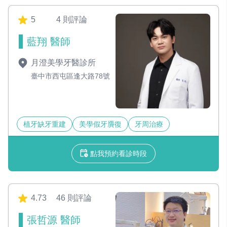
5
4 則評論
藍翔 醫師
月澄美學牙醫診所
臺中市西屯區逢大路78號
植牙缺牙重建
美學假牙贗復
牙周治療
點我預約看診時段
4.73
46 則評論
張哲源 醫師