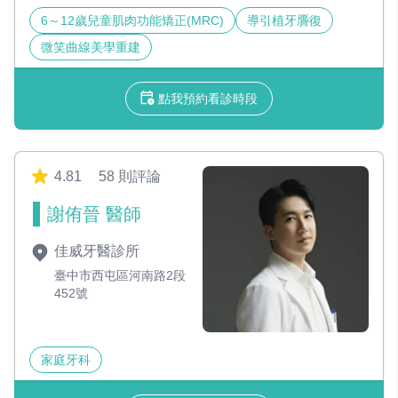
6～12歲兒童肌肉功能矯正(MRC)
導引植牙贗復
微笑曲線美學重建
點我預約看診時段
4.81
58 則評論
謝侑晉 醫師
佳威牙醫診所
臺中市西屯區河南路2段
452號
家庭牙科