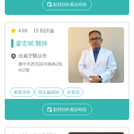
點我預約看診時段
4.69
15 則評論
廖宏斌 醫師
佳威牙醫診所
臺中市西屯區河南路2段
452號
家庭牙科
阻生齒拔除
全瓷冠
點我預約看診時段