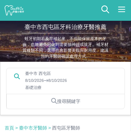
臺中市西屯區牙科治療牙醫推薦
蛀牙初期若及早補起來，不但能保留原本的牙
齒，也能避免惡化到需要抽神經或拔牙。補牙材
質種類不同，選擇也會影響美觀與耐用度。建議
預約牙醫師確認處理方式。
臺中市 西屯區
8/10/2026
8/10/2026
基礎治療
搜尋關鍵字
首頁
>
臺中市牙醫師
>
西屯區牙醫師