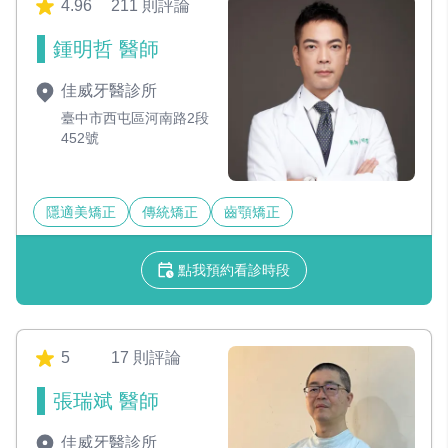
4.96
211 則評論
鍾明哲 醫師
佳威牙醫診所
臺中市西屯區河南路2段
452號
隱適美矯正
傳統矯正
齒顎矯正
點我預約看診時段
5
17 則評論
張瑞斌 醫師
佳威牙醫診所