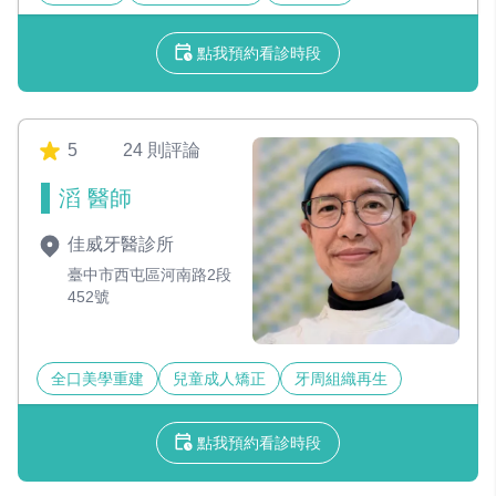
點我預約看診時段
5
24 則評論
滔 醫師
佳威牙醫診所
臺中市西屯區河南路2段
452號
全口美學重建
兒童成人矯正
牙周組織再生
點我預約看診時段