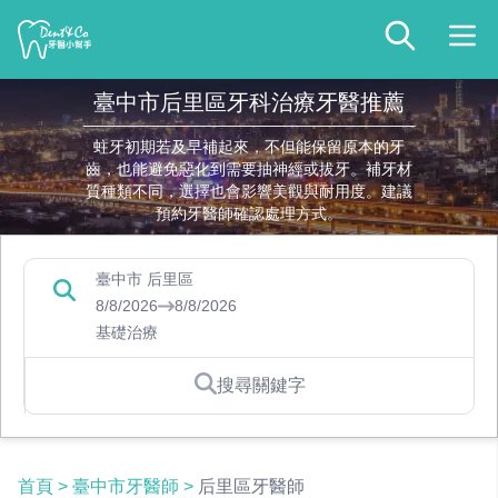
臺中市后里區牙科治療牙醫推薦
蛀牙初期若及早補起來，不但能保留原本的牙
齒，也能避免惡化到需要抽神經或拔牙。補牙材
質種類不同，選擇也會影響美觀與耐用度。建議
預約牙醫師確認處理方式。
臺中市 后里區
8/8/2026
8/8/2026
基礎治療
搜尋關鍵字
首頁
>
臺中市牙醫師
>
后里區牙醫師