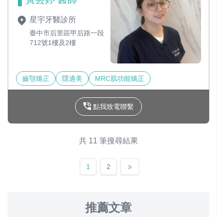
星宇牙醫診所
臺中市后里區甲后路一段
712號1樓及2樓
齒顎矯正
隱適美
MRC肌功能矯正
點我致電聯繫
共 11 筆搜尋結果
1
2
推薦文章