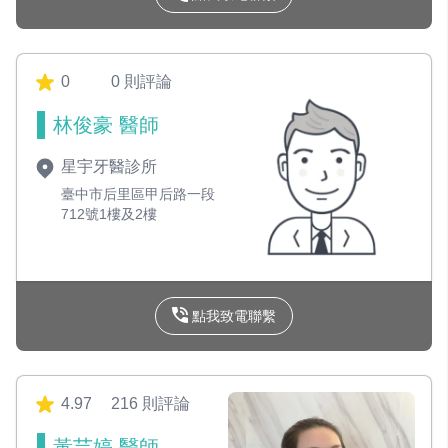
0
0 則評論
林俊豪 醫師
星宇牙醫診所
臺中市后里區甲后路一段
712號1樓及2樓
點我致電聯繫
4.97
216 則評論
黃芸婷 醫師