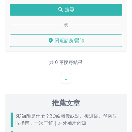
搜尋
或
附近診所/醫師
共 0 筆搜尋結果
1
推薦文章
3D齒雕是什麼？3D齒雕優缺點、後遺症、預防失
敗指南，一次了解｜蛀牙補牙必知