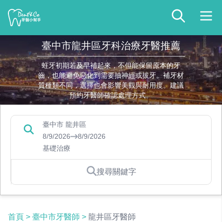
臺中市龍井區牙科治療牙醫推薦
蛀牙初期若及早補起來，不但能保留原本的牙
齒，也能避免惡化到需要抽神經或拔牙。補牙材
質種類不同，選擇也會影響美觀與耐用度。建議
預約牙醫師確認處理方式。
臺中市 龍井區
8/9/2026
8/9/2026
基礎治療
搜尋關鍵字
首頁
>
臺中市牙醫師
>
龍井區牙醫師