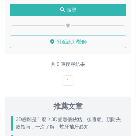
搜尋
或
附近診所/醫師
共 0 筆搜尋結果
1
推薦文章
3D齒雕是什麼？3D齒雕優缺點、後遺症、預防失
敗指南，一次了解｜蛀牙補牙必知