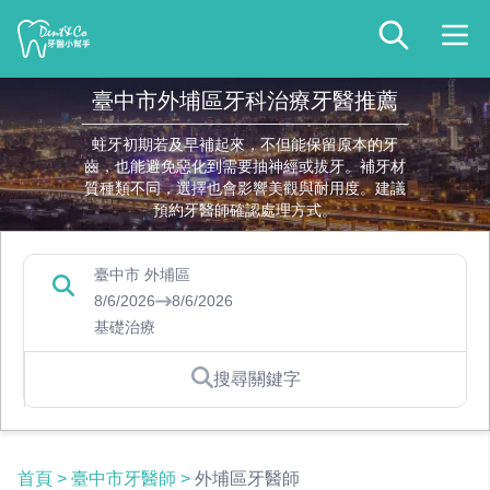
臺中市外埔區牙科治療牙醫推薦
蛀牙初期若及早補起來，不但能保留原本的牙
齒，也能避免惡化到需要抽神經或拔牙。補牙材
質種類不同，選擇也會影響美觀與耐用度。建議
預約牙醫師確認處理方式。
臺中市 外埔區
8/6/2026
8/6/2026
基礎治療
搜尋關鍵字
首頁
>
臺中市牙醫師
>
外埔區牙醫師