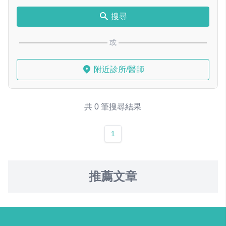
搜尋
或
附近診所/醫師
共 0 筆搜尋結果
1
推薦文章