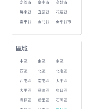
嘉義市
臺南市
高雄市
屏東縣
宜蘭縣
花蓮縣
臺東縣
金門縣
全部縣市
區域
中區
東區
南區
西區
北區
北屯區
西屯區
南屯區
太平區
大里區
霧峰區
烏日區
豐原區
后里區
石岡區