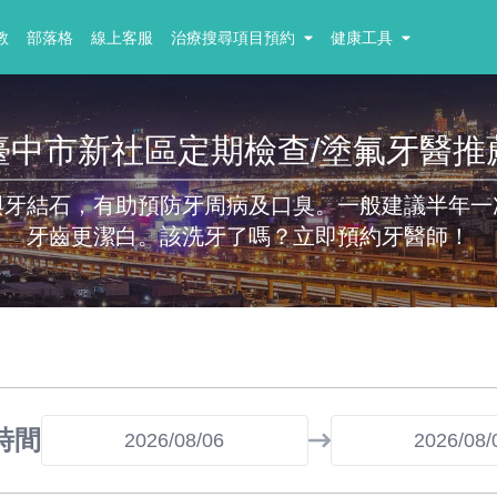
教
部落格
線上客服
治療搜尋項目預約
健康工具
臺中市新社區定期檢查/塗氟牙醫推
與牙結石，有助預防牙周病及口臭。一般建議半年一
牙齒更潔白。該洗牙了嗎？立即預約牙醫師！
時間