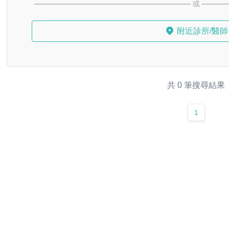
或
附近診所/醫師
共 0 筆搜尋結果
1