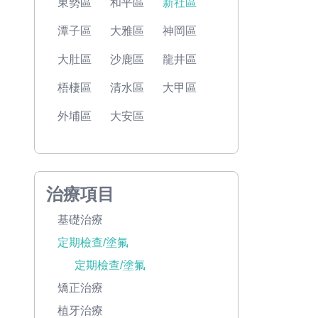
東勢區
和平區
新社區
潭子區
大雅區
神岡區
大肚區
沙鹿區
龍井區
梧棲區
清水區
大甲區
外埔區
大安區
治療項目
基礎治療
定期檢查/塗氟
定期檢查/塗氟
矯正治療
植牙治療