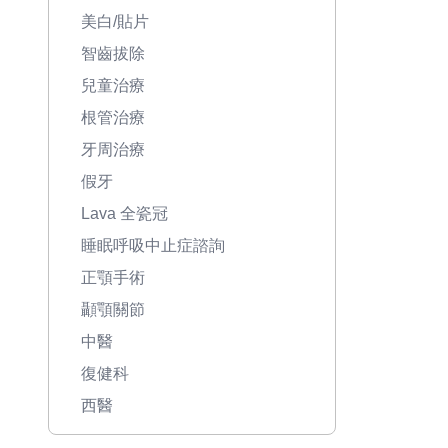
美白/貼片
智齒拔除
兒童治療
根管治療
牙周治療
假牙
Lava 全瓷冠
睡眠呼吸中止症諮詢
正顎手術
顳顎關節
中醫
復健科
西醫