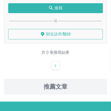
搜尋
或
附近診所/醫師
共 0 筆搜尋結果
1
推薦文章