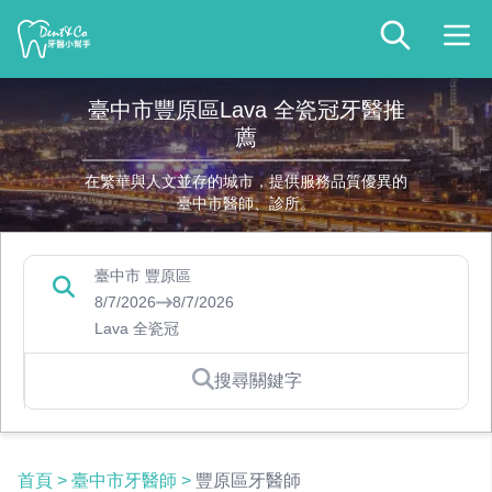
臺中市豐原區Lava 全瓷冠牙醫推
薦
在繁華與人文並存的城市，提供服務品質優異的
臺中市醫師、診所。
臺中市 豐原區
8/7/2026
8/7/2026
Lava 全瓷冠
搜尋關鍵字
首頁
>
臺中市牙醫師
>
豐原區牙醫師