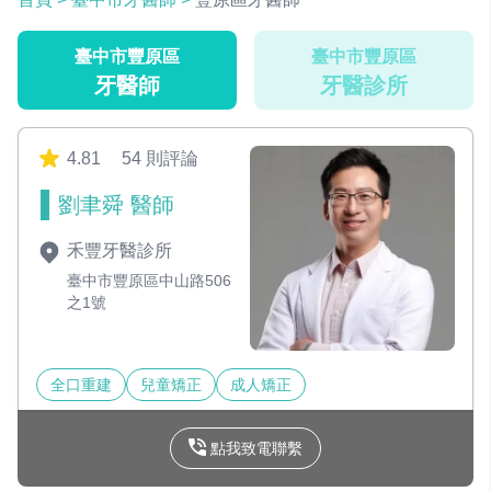
臺中市豐原區
臺中市豐原區
牙醫師
牙醫診所
4.81
54 則評論
劉聿舜 醫師
禾豐牙醫診所
臺中市豐原區中山路506
之1號
全口重建
兒童矯正
成人矯正
點我致電聯繫