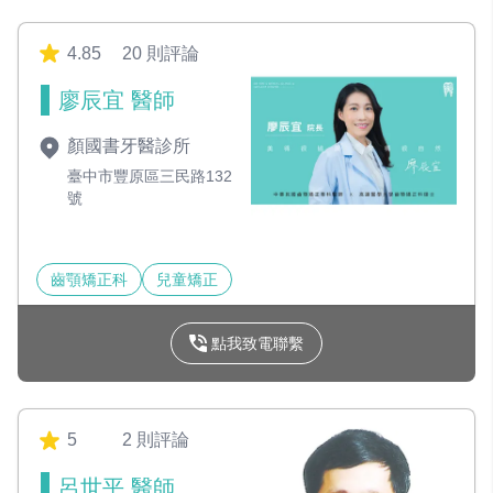
4.85
20 則評論
廖辰宜 醫師
顏國書牙醫診所
臺中市豐原區三民路132
號
齒顎矯正科
兒童矯正
點我致電聯繫
5
2 則評論
呂世平 醫師