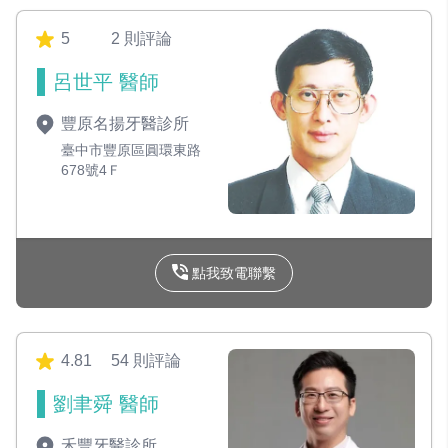
5
2 則評論
呂世平 醫師
豐原名揚牙醫診所
臺中市豐原區圓環東路
678號4Ｆ
點我致電聯繫
4.81
54 則評論
劉聿舜 醫師
禾豐牙醫診所