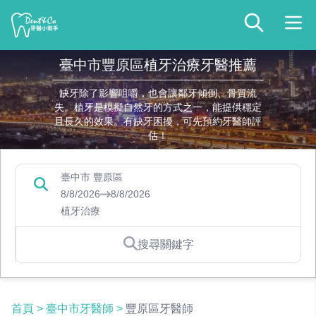
臺中市豐原區植牙治療牙醫推薦
缺牙除了影響咀嚼，也會讓鄰牙傾倒、骨質流
失。植牙是模擬自然牙的方式之一，能提供穩定
且長久的效果。有缺牙困擾，可先預約牙醫師評
估！
臺中市 豐原區
8/8/2026
8/8/2026
植牙治療
搜尋關鍵字
首頁
>
臺中市牙醫師
>
豐原區牙醫師