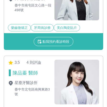
臺中市南屯區文心路一段
498號
樂齒微矯正
牙周病診療
美白陶瓷貼片
點我預約看診時段
3.5
4 則評論
陳品蓁 醫師
星塵牙醫診所
臺中市北屯區南興東路3
號