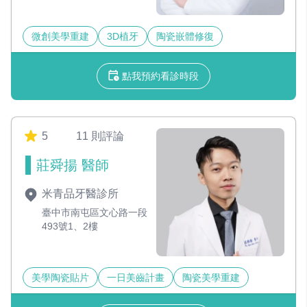
微創美學重建
3D植牙
陶瓷嵌體修復
點我預約看診時段
5
11 則評論
莊舜揚 醫師
米青品牙醫診所
臺中市南屯區文心路一段
493號1、2樓
美學陶瓷貼片
一日美齒計畫
陶瓷美學重建