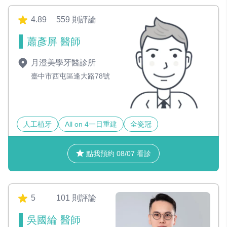
4.89
559 則評論
蕭彥屏 醫師
月澄美學牙醫診所
臺中市西屯區逢大路78號
人工植牙
All on 4一日重建
全瓷冠
點我預約 08/07 看診
5
101 則評論
吳國綸 醫師