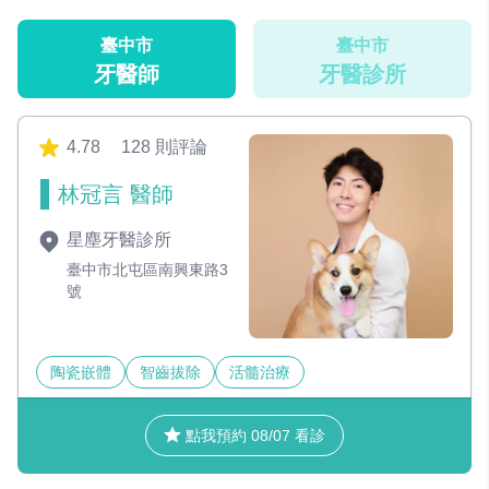
臺中市
臺中市
牙醫師
牙醫診所
4.78
128 則評論
林冠言 醫師
星塵牙醫診所
臺中市北屯區南興東路3
號
陶瓷嵌體
智齒拔除
活髓治療
點我預約 08/07 看診