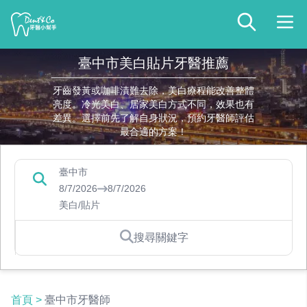
臺中市美白貼片牙醫推薦
牙齒發黃或咖啡漬難去除，美白療程能改善整體
亮度。冷光美白、居家美白方式不同，效果也有
差異。選擇前先了解自身狀況，預約牙醫師評估
最合適的方案！
臺中市
8/7/2026
8/7/2026
美白/貼片
搜尋關鍵字
首頁
>
臺中市牙醫師