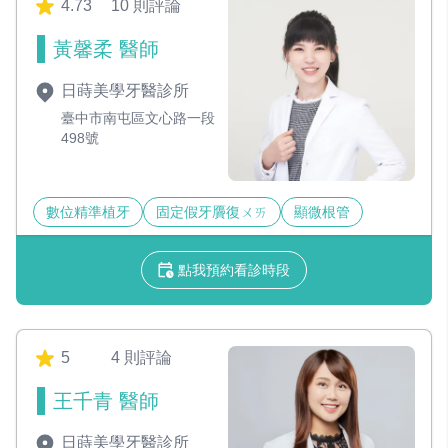
4.73
10 則評論
黃馨柔 醫師
日蒔美學牙醫診所
臺中市南屯區文心路一段
498號
數位精準植牙
固定假牙贗復ㄨㄞ
顯微根管
點我預約看診時段
5
4 則評論
王千青 醫師
日蒔美學牙醫診所