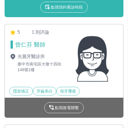
點我預約看診時段
5
1 則評論
曾仁芬 醫師
光麗牙醫診所
臺中市南屯區大墩十四街
148號1樓
隱形矯正
牙齒美白
假牙贗復
點我致電聯繫