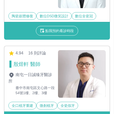
陶瓷嵌體修復
數位DSD微笑設計
數位全瓷冠
點我預約看診時段
4.94
16 則評論
殷煜軒 醫師
南屯一日誠臻牙醫診
所
臺中市南屯區文心路一段
54號1樓、2樓、3樓
全口植牙重建
微創植牙
全瓷假牙