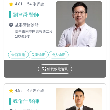
4.81
54 則評論
劉聿舜 醫師
益群牙醫診所
臺中市南屯區東興路二段
183號1樓
全口重建
兒童矯正
成人矯正
點我致電聯繫
4.98
49 則評論
魏倫仕 醫師