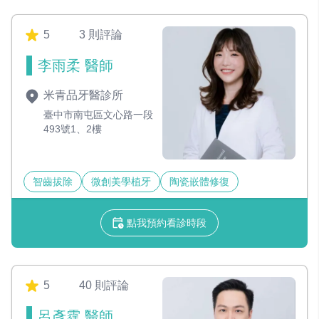
5
3 則評論
李雨柔 醫師
米青品牙醫診所
臺中市南屯區文心路一段
493號1、2樓
智齒拔除
微創美學植牙
陶瓷嵌體修復
點我預約看診時段
5
40 則評論
呂彥霆 醫師