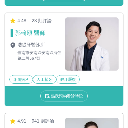
4.48
23 則評論
郭翰穎 醫師
浩緹牙醫診所
臺南市安南區安南區海佃
路二段567號
牙周病科
人工植牙
假牙贗復
點我預約看診時段
4.91
941 則評論