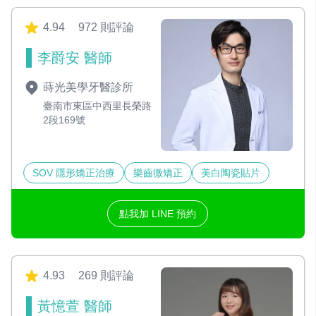
4.94
972 則評論
李爵安 醫師
蒔光美學牙醫診所
臺南市東區中西里長榮路
2段169號
SOV 隱形矯正治療
樂齒微矯正
美白陶瓷貼片
點我加 LINE 預約
4.93
269 則評論
黃憶萱 醫師