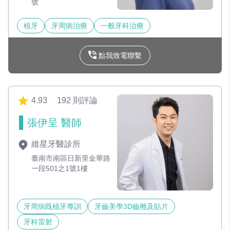
號
植牙
牙周病治療
一般牙科治療
點我致電聯繫
4.93
192 則評論
張伊呈 醫師
維星牙醫診所
臺南市南區日新里金華路
一段501之1號1樓
牙周病既植牙專訓
牙齒美學3D齒雕及貼片
牙科雷射