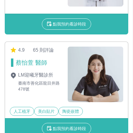
點我預約看診時段
4.9
65 則評論
蔡怡萱 醫師
LM迎曦牙醫診所
臺南市善化區龍目井路
478號
人工植牙
美白貼片
陶瓷嵌體
點我預約看診時段