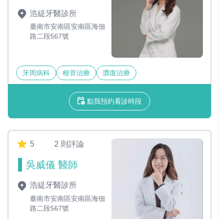
浩緹牙醫診所
臺南市安南區安南區海佃
路二段567號
牙周病科
根管治療
贋復治療
點我預約看診時段
5
2 則評論
吳威儀 醫師
浩緹牙醫診所
臺南市安南區安南區海佃
路二段567號