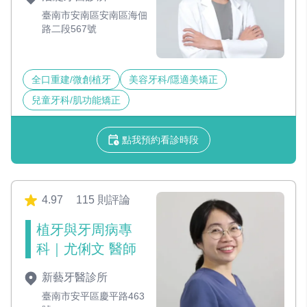
臺南市安南區安南區海佃
路二段567號
全口重建/微創植牙
美容牙科/隱適美矯正
兒童牙科/肌功能矯正
點我預約看診時段
4.97
115 則評論
植牙與牙周病專
科｜尤俐文 醫師
新藝牙醫診所
臺南市安平區慶平路463