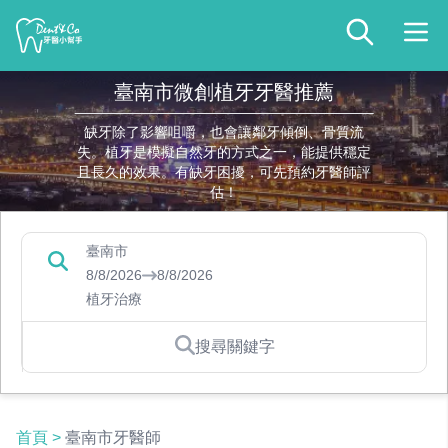
臺南市微創植牙牙醫推薦
缺牙除了影響咀嚼，也會讓鄰牙傾倒、骨質流
失。植牙是模擬自然牙的方式之一，能提供穩定
且長久的效果。有缺牙困擾，可先預約牙醫師評
估！
臺南市
8/8/2026
8/8/2026
植牙治療
搜尋關鍵字
首頁
>
臺南市牙醫師