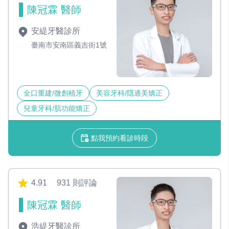
陳冠霖 醫師
安緹牙醫診所
臺南市安南區義吉街1號
全口重建/微創植牙
美容牙科/隱適美矯正
兒童牙科/肌功能矯正
點我預約看診時段
4.91
931 則評論
陳冠霖 醫師
浩緹牙醫診所