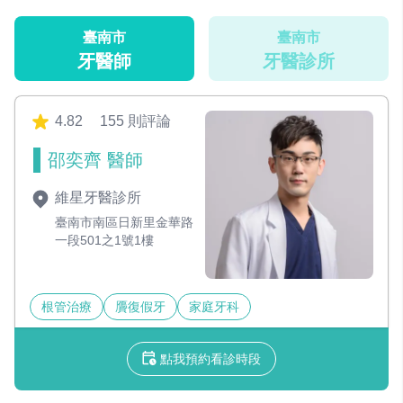
臺南市
臺南市
牙醫師
牙醫診所
4.82
155 則評論
邵奕齊 醫師
維星牙醫診所
臺南市南區日新里金華路
一段501之1號1樓
根管治療
贗復假牙
家庭牙科
點我預約看診時段