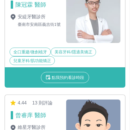
陳冠霖 醫師
安緹牙醫診所
臺南市安南區義吉街1號
全口重建/微創植牙
美容牙科/隱適美矯正
兒童牙科/肌功能矯正
點我預約看診時段
4.44
13 則評論
曾睿庠 醫師
維星牙醫診所