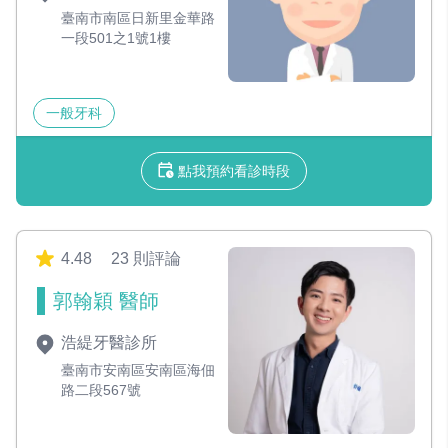
臺南市南區日新里金華路
一段501之1號1樓
一般牙科
點我預約看診時段
4.48
23 則評論
郭翰穎 醫師
浩緹牙醫診所
臺南市安南區安南區海佃
路二段567號