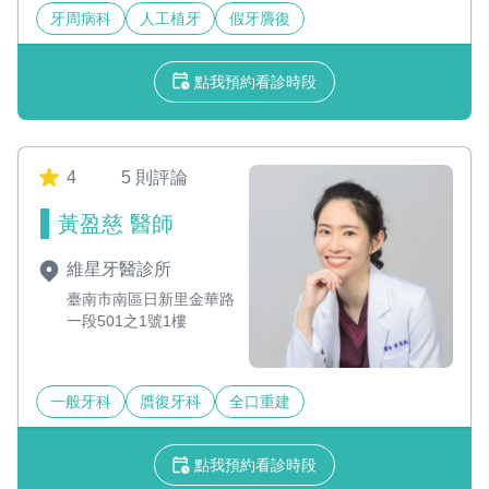
牙周病科
人工植牙
假牙贗復
點我預約看診時段
4
5 則評論
黃盈慈 醫師
維星牙醫診所
臺南市南區日新里金華路
一段501之1號1樓
一般牙科
贋復牙科
全口重建
點我預約看診時段