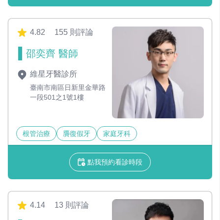
4.82
155 則評論
邵奕齊 醫師
維星牙醫診所
臺南市南區日新里金華路
一段501之1號1樓
根管治療
贗復假牙
家庭牙科
點我預約看診時段
4.14
13 則評論