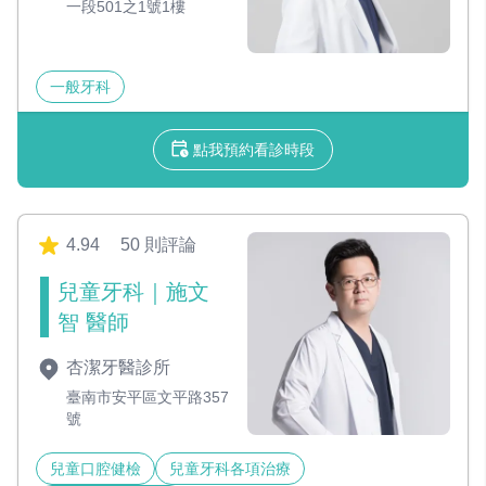
一段501之1號1樓
一般牙科
點我預約看診時段
4.94
50 則評論
兒童牙科｜施文
智 醫師
杏潔牙醫診所
臺南市安平區文平路357
號
兒童口腔健檢
兒童牙科各項治療