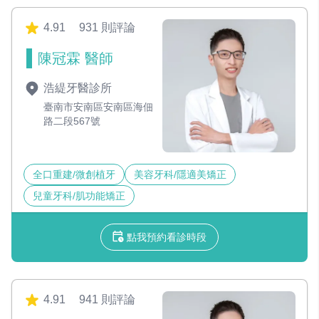
4.91
931 則評論
陳冠霖 醫師
浩緹牙醫診所
臺南市安南區安南區海佃
路二段567號
全口重建/微創植牙
美容牙科/隱適美矯正
兒童牙科/肌功能矯正
點我預約看診時段
4.91
941 則評論