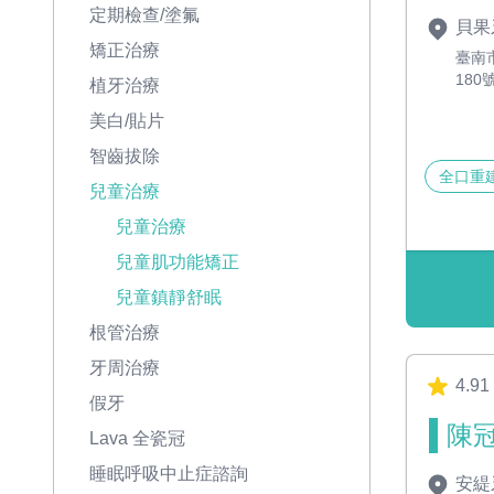
定期檢查/塗氟
貝果
矯正治療
臺南
180
植牙治療
美白/貼片
智齒拔除
全口重
兒童治療
兒童治療
兒童肌功能矯正
兒童鎮靜舒眠
根管治療
牙周治療
4.91
假牙
陳冠
Lava 全瓷冠
睡眠呼吸中止症諮詢
安緹