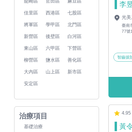
龍崎區
官田區
麻豆區
李昱
佳里區
西港區
七股區
光美
將軍區
學甲區
北門區
臺南
77號
新營區
後壁區
白河區
東山區
六甲區
下營區
智齒拔
柳營區
鹽水區
善化區
大內區
山上區
新市區
安定區
4.95
治療項目
黃令
基礎治療