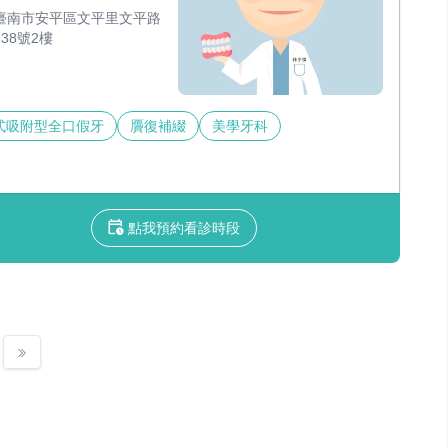
臺南市安平區文平里文平路
238號2樓
式吸附型全口假牙
贗復補綴
美學牙科
點我預約看診時段