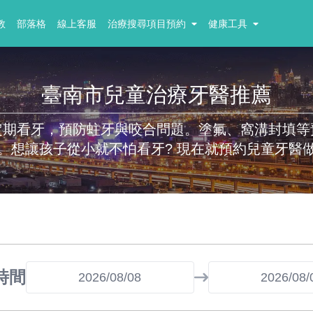
教
部落格
線上客服
治療搜尋項目預約
健康工具
臺南市兒童治療牙醫推薦
定期看牙，預防蛀牙與咬合問題。塗氟、窩溝封填等
。想讓孩子從小就不怕看牙? 現在就預約兒童牙醫
時間