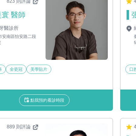
823 則評論
4
寰 醫師
牙醫診所
市安南區怡安路二段
號
科
全瓷冠
美學貼片
口
點我預約看診時段
889 則評論
4