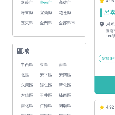
4.96
嘉義市
臺南市
高雄市
呂奕
屏東縣
宜蘭縣
花蓮縣
臺東縣
金門縣
全部縣市
貝果
臺南
180
區域
家庭牙
中西區
東區
南區
北區
安平區
安南區
永康區
歸仁區
新化區
左鎮區
玉井區
楠西區
南化區
仁德區
關廟區
4.92