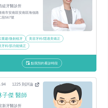
浩緹牙醫診所
臺南市安南區安南區海佃路
二段567號
口重建/微創植牙
美容牙科/隱適美矯正
童牙科/肌功能矯正
點我預約看診時段
.94
1225 則評論
林子傑 醫師
宜新牙醫診所