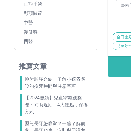
正顎手術
臺南
顳顎關節
中醫
復健科
全口重
西醫
兒童牙
推薦文章
換牙順序介紹：了解小孩各階
段的換牙時間與注意事項
【2024更新】兒童塗氟總整
理：補助規則，4大優點，保養
方式
嬰兒長牙怎麼辦？一篇了解前
兆、長牙順序、症狀與照護方