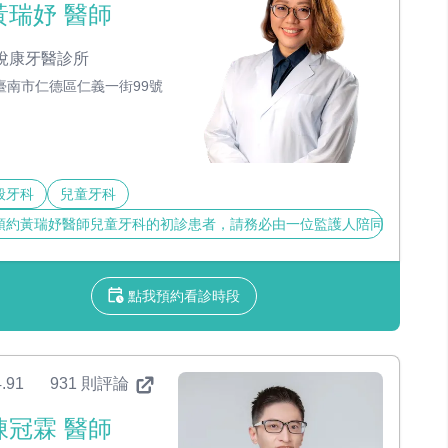
黃瑞妤 醫師
悅康牙醫診所
臺南市仁德區仁義一街99號
般牙科
兒童牙科
預約黃瑞妤醫師兒童牙科的初診患者，請務必由一位監護人陪同看診
點我預約看診時段
.91
931 則評論
陳冠霖 醫師