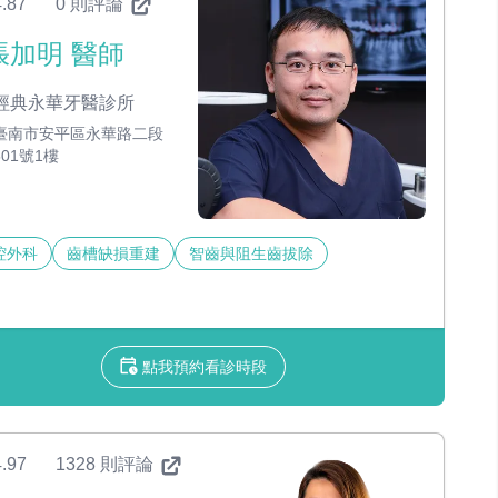
.87
0 則評論
張加明 醫師
經典永華牙醫診所
臺南市安平區永華路二段
501號1樓
腔外科
齒槽缺損重建
智齒與阻生齒拔除
點我預約看診時段
.97
1328 則評論