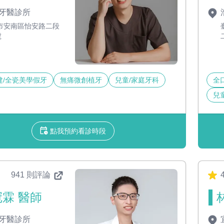
牙醫診所
市安南區怡安路二段
號
建/全瓷美學假牙
無痛微創植牙
兒童/家庭牙科
全
兒
點我預約看診時段
941 則評論
4
霖 醫師
牙醫診所