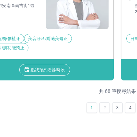
市安南區義吉街1號
建/微創植牙
美容牙科/隱適美矯正
日
科/肌功能矯正
點我預約看診時段
共 68 筆搜尋結果
1
2
3
4