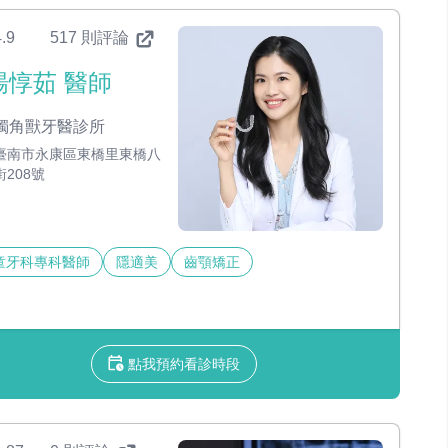
.9
517 則評論
楊惇茹 醫師
獨角獸牙醫診所
臺南市永康區東橋里東橋八
街208號
童牙科專科醫師
隱適美
齒顎矯正
點我預約看診時段