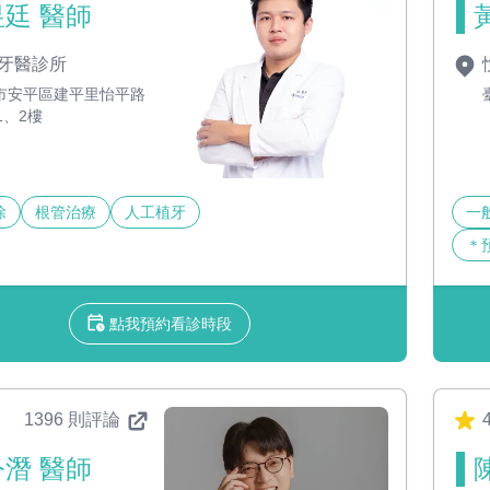
廷 醫師
牙醫診所
市安平區建平里怡平路
1、2樓
除
根管治療
人工植牙
一
＊
點我預約看診時段
1396 則評論
4
潛 醫師