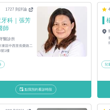
1727 則評論
4
童牙科｜張芳
醫師
牙醫診所
市東區中西里長榮路二
6號1樓
科
兒
點我預約看診時段