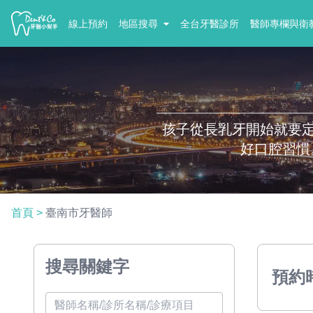
線上預約
地區搜尋
全台牙醫診所
醫師專欄與衛
孩子從長乳牙開始就要
好口腔習慣
首頁
>
臺南市牙醫師
搜尋關鍵字
預約