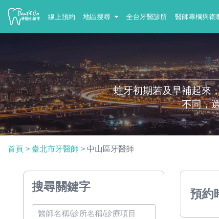
線上預約
地區搜尋
全台牙醫診所
醫師專欄與衛
蛀牙初期若及早補起來
不同，
首頁
>
臺北市牙醫師
>
中山區牙醫師
搜尋關鍵字
預約