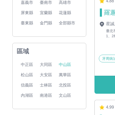
4.88
嘉義市
臺南市
高雄市
羅蕙
屏東縣
宜蘭縣
花蓮縣
臺東縣
金門縣
全部縣市
星誠
臺北
1、2
區域
牙周病
中正區
大同區
中山區
松山區
大安區
萬華區
信義區
士林區
北投區
內湖區
南港區
文山區
4.99