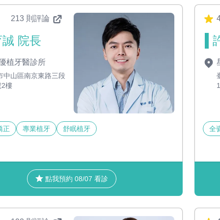
213 則評論
4
誠 院長
優植牙醫診所
市中山區南京東路三段
號2樓
矯正
專業植牙
舒眠植牙
全
點我預約 08/07 看診