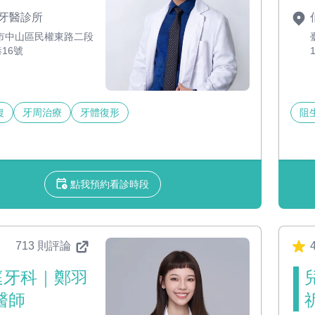
牙醫診所
市中山區民權東路二段
巷16號
復
牙周治療
牙體復形
阻
點我預約看診時段
713 則評論
4
庭牙科｜鄭羽
醫師