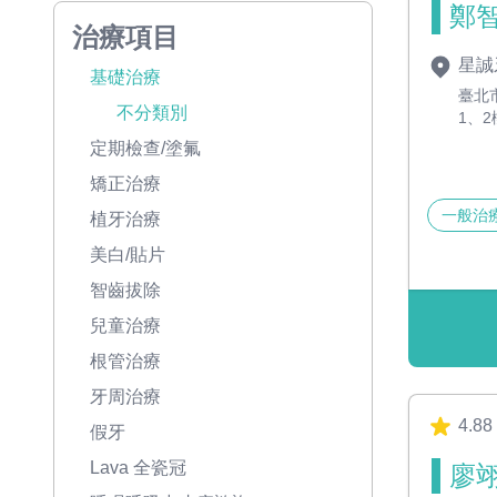
鄭智
治療項目
星誠
基礎治療
臺北
不分類別
1、2
定期檢查/塗氟
矯正治療
一般治
植牙治療
美白/貼片
智齒拔除
兒童治療
根管治療
牙周治療
4.88
假牙
Lava 全瓷冠
廖翊