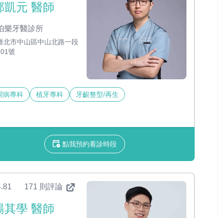
鄭凱元 醫師
伯樂牙醫診所
臺北市中山區中山北路一段
101號
周病專科
植牙專科
牙齦整型/再生
點我預約看診時段
.81
171 則評論
楊其學 醫師