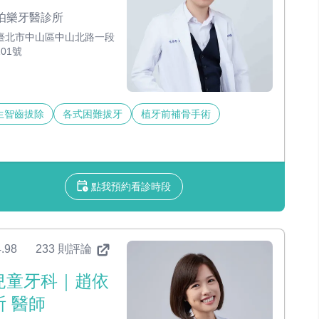
伯樂牙醫診所
臺北市中山區中山北路一段
101號
生智齒拔除
各式困難拔牙
植牙前補骨手術
點我預約看診時段
.98
233 則評論
兒童牙科｜趙依
祈 醫師