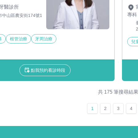
牙醫診所
專科
市中山區農安街174號1
科
根管治療
牙周治療
兒
點我預約看診時段
共 175 筆搜尋結
1
2
3
4