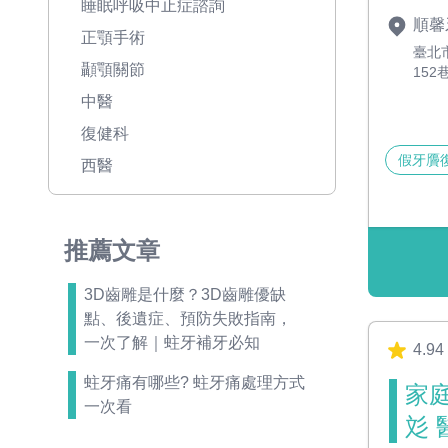
睡眠呼吸中止症諮詢
順馨
正顎手術
臺北
顳顎關節
152
中醫
復健科
假牙贗
西醫
推薦文章
3D齒雕是什麼？3D齒雕優缺
點、後遺症、預防失敗指南，
一次了解｜蛀牙補牙必知
4.94
蛀牙痛有哪些? 蛀牙痛處理方式
家
一次看
彣 