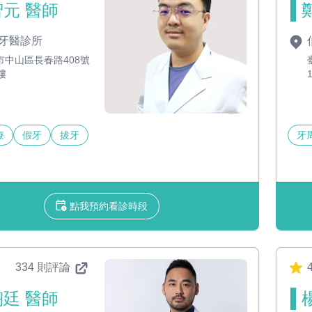
元 醫師
牙醫診所
市中山區長春路408號
樓
療
假牙
拔牙
牙
點我預約看診時段
334 則評論
4
廷 醫師