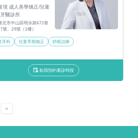
甯境 成人美學矯正/兒童
 牙醫診所
臺北市中山區明水路672巷
27號、29號（1樓）
童牙科
兒童早期矯正
舒眠治療
點我預約看診時段
果