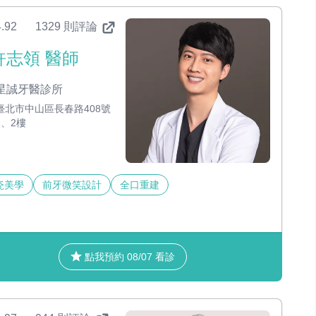
.92
1329 則評論
許志領 醫師
星誠牙醫診所
臺北市中山區長春路408號
1、2樓
瓷美學
前牙微笑設計
全口重建
點我預約 08/07 看診