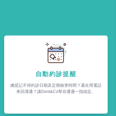
自動約診提醒
總是記不得約診日期及定期檢查時間？還在用電話
來回溝通？讓Dent&Co幫你通通一指搞定。