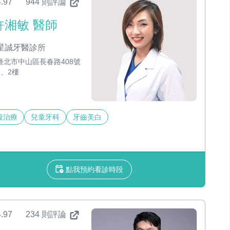
.97
944 則評論
許湘敏 醫師
星誠牙醫診所
臺北市中山區長春路408號
1、2樓
般治療
兒童牙科
牙齒美白
點我預約看診時段
.97
234 則評論