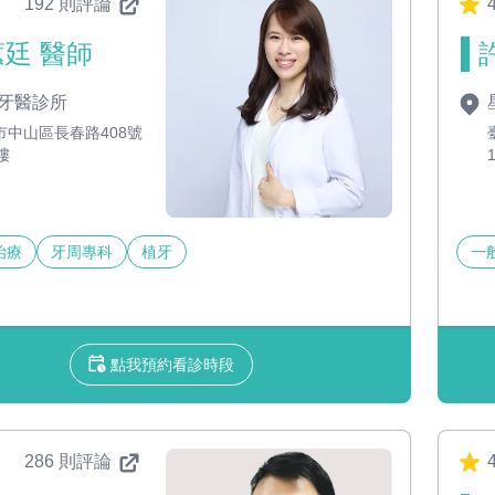
192 則評論
4
廷 醫師
牙醫診所
市中山區長春路408號
樓
治療
牙周專科
植牙
一
點我預約看診時段
286 則評論
4