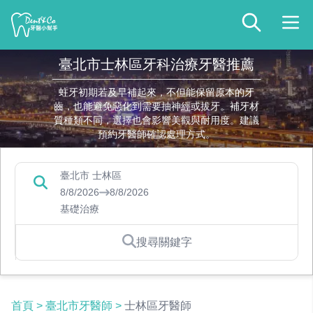
臺北市士林區牙科治療牙醫推薦
蛀牙初期若及早補起來，不但能保留原本的牙
齒，也能避免惡化到需要抽神經或拔牙。補牙材
質種類不同，選擇也會影響美觀與耐用度。建議
預約牙醫師確認處理方式。
臺北市 士林區
8/8/2026
8/8/2026
基礎治療
搜尋關鍵字
首頁
>
臺北市牙醫師
>
士林區牙醫師