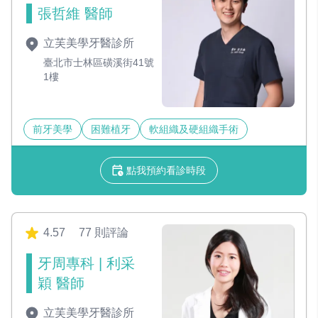
張哲維 醫師
立芙美學牙醫診所
臺北市士林區磺溪街41號
1樓
前牙美學
困難植牙
軟組織及硬組織手術
點我預約看診時段
4.57
77 則評論
牙周專科 | 利采
穎 醫師
立芙美學牙醫診所