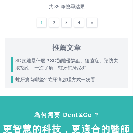
共 35 筆搜尋結果
1
2
3
4
推薦文章
3D齒雕是什麼？3D齒雕優缺點、後遺症、預防失
敗指南，一次了解｜蛀牙補牙必知
蛀牙痛有哪些? 蛀牙痛處理方式一次看
為何需要 Dent&Co ?
更智慧的科技，更適合的醫師