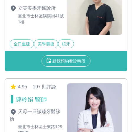
立芙美學牙醫診所
臺北市士林區磺溪街41號
1樓
全口重建
美學贗復
植牙
點我預約看診時段
4.95
197 則評論
陳聆娟 醫師
天母一日誠臻牙醫診
所
臺北市士林區士東路125