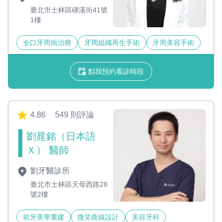
臺北市士林區磺溪街41號
1樓
全口牙周病治療
牙周組織再生手術
牙周美容手術
點我預約看診時段
4.86
549 則評論
劉晁銘（日本語
Ｘ） 醫師
劉牙醫診所
臺北市士林區天母西路28
號2樓
前牙美學重建
微笑曲線設計
美容牙科