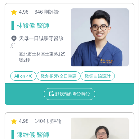
4.96
346 則評論
林毅偉 醫師
天母一日誠臻牙醫診
所
臺北市士林區士東路125
號2樓
All on 4/6
微創植牙/全口重建
微笑曲線設計
點我預約看診時段
4.98
1404 則評論
陳維儀 醫師