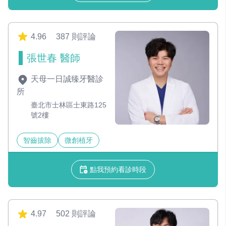
4.96
387 則評論
張世春 醫師
天母一日誠臻牙醫診
所
臺北市士林區士東路125
號2樓
智齒拔除
微創植牙
點我預約看診時段
4.97
502 則評論