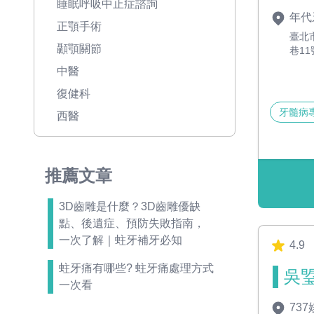
睡眠呼吸中止症諮詢
年代
正顎手術
臺北
顳顎關節
巷11
中醫
復健科
牙髓病
西醫
推薦文章
3D齒雕是什麼？3D齒雕優缺
點、後遺症、預防失敗指南，
一次了解｜蛀牙補牙必知
4.9
蛀牙痛有哪些? 蛀牙痛處理方式
吳琞
一次看
73