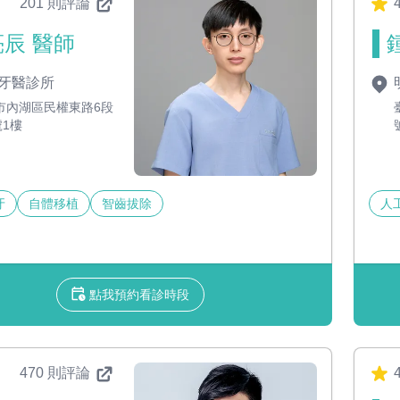
201 則評論
4
辰 醫師
牙醫診所
市內湖區民權東路6段
號1樓
牙
自體移植
智齒拔除
人
點我預約看診時段
470 則評論
4