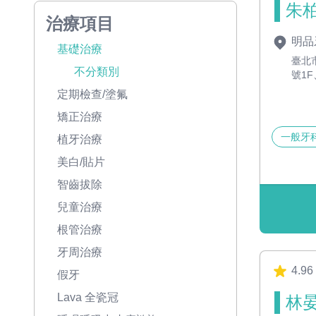
朱柏
治療項目
明品
基礎治療
臺北
不分類別
號1F
定期檢查/塗氟
矯正治療
一般牙
植牙治療
美白/貼片
智齒拔除
兒童治療
根管治療
牙周治療
4.96
假牙
Lava 全瓷冠
林晏