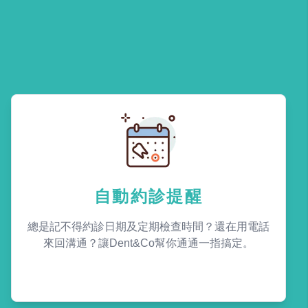
自動約診提醒
總是記不得約診日期及定期檢查時間？還在用電話
來回溝通？讓Dent&Co幫你通通一指搞定。