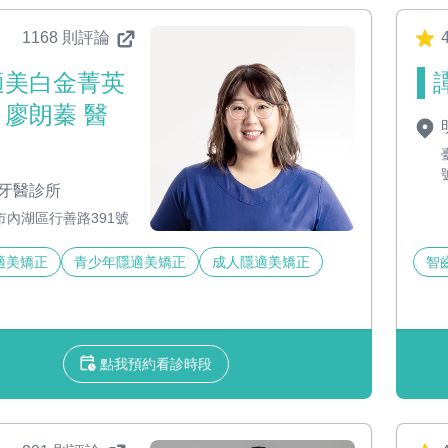
1168 則評論
4
適美白金菁英
｜廖朗蓁 醫
牙醫診所
市內湖區行善路391號
適美矯正
青少年隱適美矯正
成人隱適美矯正
智
點我預約看診時段