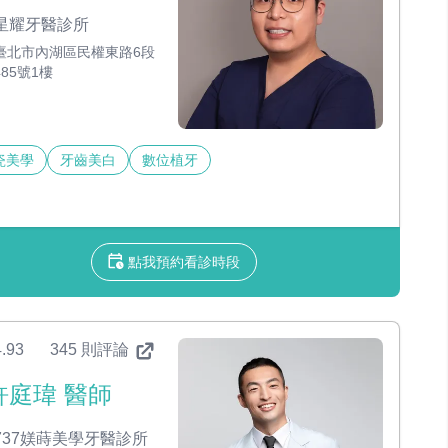
星耀牙醫診所
臺北市內湖區民權東路6段
485號1樓
瓷美學
牙齒美白
數位植牙
點我預約看診時段
.93
345 則評論
許庭瑋 醫師
737媄蒔美學牙醫診所