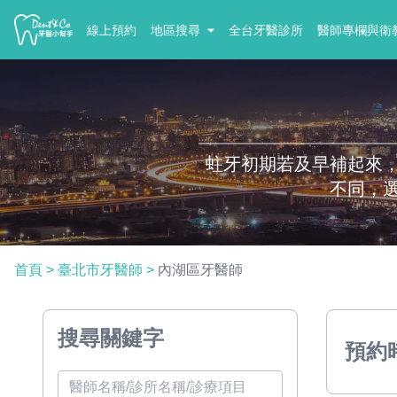
線上預約
地區搜尋
全台牙醫診所
醫師專欄與衛
蛀牙初期若及早補起來
不同，
首頁
>
臺北市牙醫師
>
內湖區牙醫師
搜尋關鍵字
預約