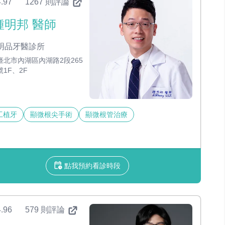
.97
1267 則評論
鍾明邦 醫師
明品牙醫診所
臺北市內湖區內湖路2段265
號1F、2F
工植牙
顯微根尖手術
顯微根管治療
點我預約看診時段
.96
579 則評論