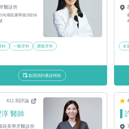
牙醫診所
市內湖區康寧路3段56
號
專科
一般牙科
贋復牙科
全
點我預約看診時段
411 則評論
4
淳 醫師
7媄蒔美學牙醫診所