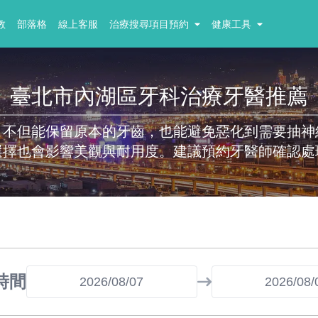
教
部落格
線上客服
治療搜尋項目預約
健康工具
臺北市內湖區牙科治療牙醫推薦
，不但能保留原本的牙齒，也能避免惡化到需要抽神
選擇也會影響美觀與耐用度。建議預約牙醫師確認處
時間