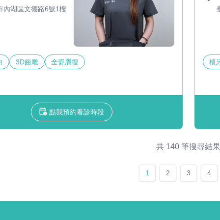
市內湖區文德路6號1樓
白
3D齒雕
全瓷贗復
植
點我預約看診時段
共 140 筆搜尋結
1
2
3
4