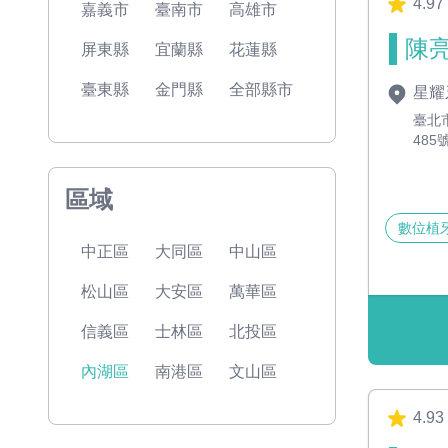
4.97
嘉義市
臺南市
高雄市
陳亮
屏東縣
宜蘭縣
花蓮縣
臺東縣
金門縣
全部縣市
星耀
臺北
485
區域
數位植
中正區
大同區
中山區
松山區
大安區
萬華區
信義區
士林區
北投區
內湖區
南港區
文山區
4.93