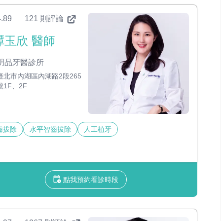
.89
121 則評論
譚玉欣 醫師
明品牙醫診所
臺北市內湖區內湖路2段265
號1F、2F
齒拔除
水平智齒拔除
人工植牙
點我預約看診時段