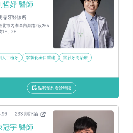
劉哲妤 醫師
明品牙醫診所
臺北市內湖區內湖路2段265
號1F、2F
創人工植牙
客製化全口重建
雷射牙周治療
點我預約看診時段
.96
233 則評論
陳冠宇 醫師