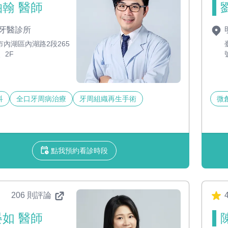
翰 醫師
牙醫診所
市內湖區內湖路2段265
、2F
科
全口牙周病治療
牙周組織再生手術
微
點我預約看診時段
206 則評論
4
如 醫師