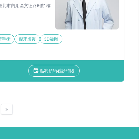
臺北市內湖區文德路6號1樓
牙手術
假牙贗復
3D齒雕
點我預約看診時段
果