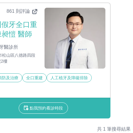
861 則評論
周假牙全口重
陳昶愷 醫師
牙醫診所
市松山區八德路四段
號2樓
預防及治療
全口重建
人工植牙及障礙排除
點我預約看診時段
共 1 筆搜尋結果