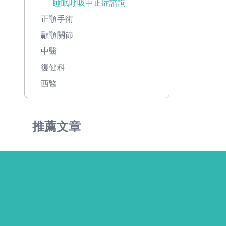
睡眠呼吸中止症諮詢
正顎手術
顳顎關節
中醫
復健科
西醫
推薦文章