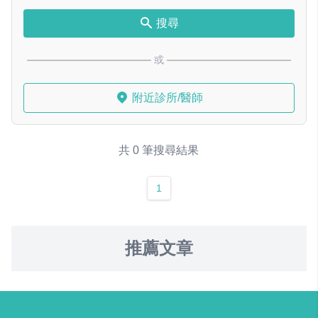
搜尋
或
附近診所/醫師
共 0 筆搜尋結果
1
推薦文章