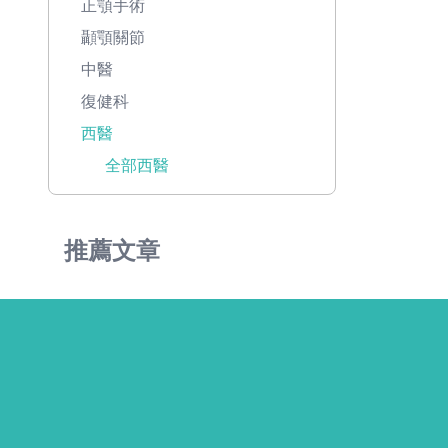
正顎手術
顳顎關節
中醫
復健科
西醫
全部西醫
推薦文章