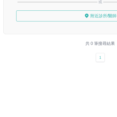
或
附近診所/醫師
共 0 筆搜尋結果
1