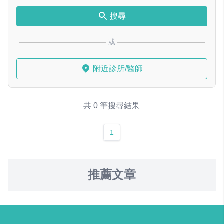
搜尋
或
附近診所/醫師
共 0 筆搜尋結果
1
推薦文章