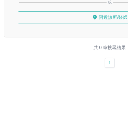
或
附近診所/醫師
共 0 筆搜尋結果
1