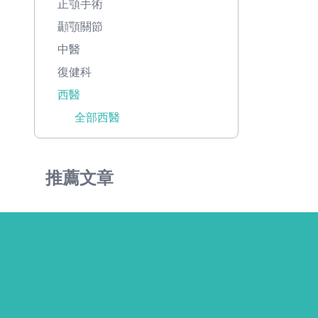
正顎手術
顳顎關節
中醫
復健科
西醫
全部西醫
推薦文章