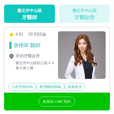
臺北市中山區
臺北市中山區
牙醫師
牙醫診所
4.81
20 則評論
唐櫻翠 醫師
禾玥牙醫診所
臺北市中山區松江路４６
巷６號１樓
口腔顎面外科
顳顎關節障礙
複雜拔牙
點我加 LINE 預約