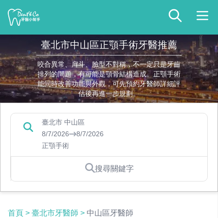
臺北市中山區正顎手術牙醫推薦
咬合異常、戽斗、臉型不對稱，不一定只是牙齒
排列的問題，有可能是顎骨結構造成。正顎手術
能同時改善功能與外觀，可先預約牙醫師詳細評
估後再進一步規劃。
臺北市 中山區
8/7/2026
8/7/2026
正顎手術
搜尋關鍵字
首頁
>
臺北市牙醫師
>
中山區牙醫師