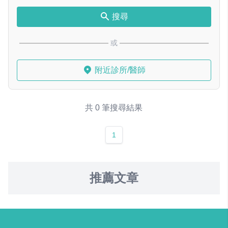
搜尋
或
附近診所/醫師
共 0 筆搜尋結果
1
推薦文章