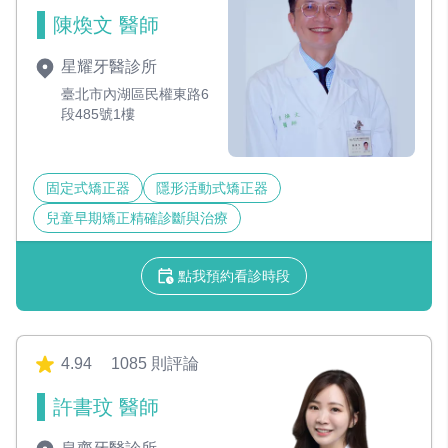
陳煥文 醫師
星耀牙醫診所
臺北市內湖區民權東路6
段485號1樓
固定式矯正器
隱形活動式矯正器
兒童早期矯正精確診斷與治療
點我預約看診時段
4.94
1085 則評論
許書玟 醫師