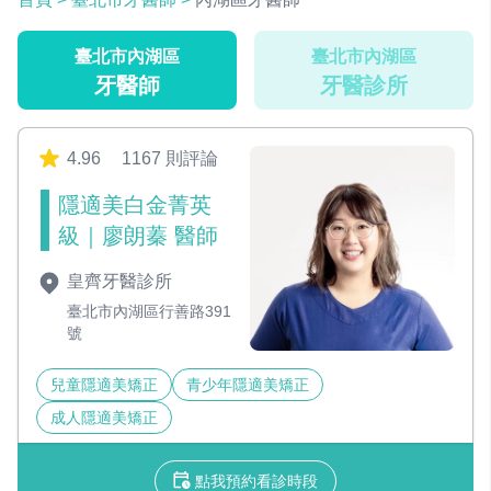
臺北市內湖區
臺北市內湖區
牙醫師
牙醫診所
4.96
1167 則評論
隱適美白金菁英
級｜廖朗蓁 醫師
皇齊牙醫診所
臺北市內湖區行善路391
號
兒童隱適美矯正
青少年隱適美矯正
成人隱適美矯正
點我預約看診時段