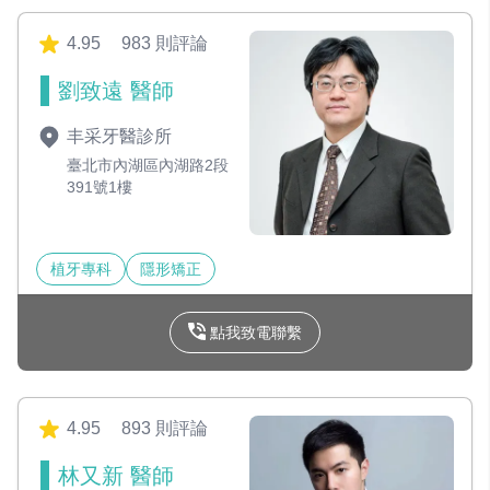
4.95
983 則評論
劉致遠 醫師
丰采牙醫診所
臺北市內湖區內湖路2段
391號1樓
植牙專科
隱形矯正
點我致電聯繫
4.95
893 則評論
林又新 醫師