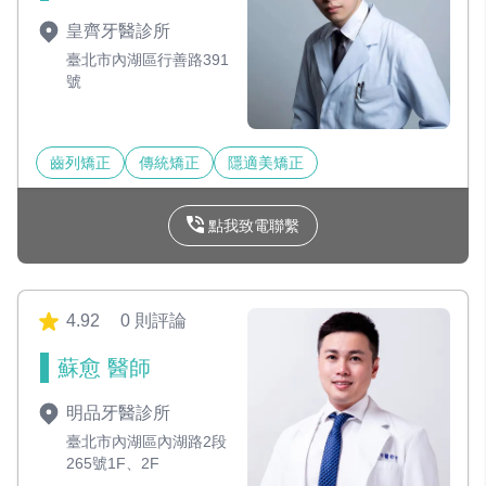
皇齊牙醫診所
臺北市內湖區行善路391
號
齒列矯正
傳統矯正
隱適美矯正
點我致電聯繫
4.92
0 則評論
蘇愈 醫師
明品牙醫診所
臺北市內湖區內湖路2段
265號1F、2F