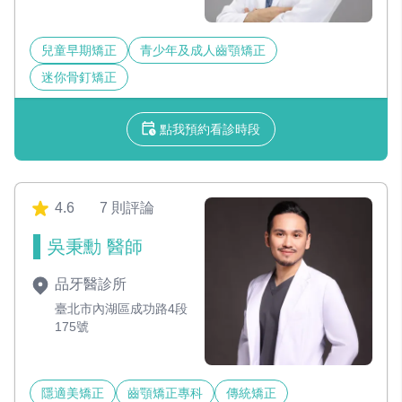
兒童早期矯正
青少年及成人齒顎矯正
迷你骨釘矯正
點我預約看診時段
4.6
7 則評論
吳秉勳 醫師
品牙醫診所
臺北市內湖區成功路4段
175號
隱適美矯正
齒顎矯正專科
傳統矯正