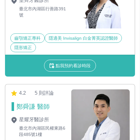
皇齊牙醫診所
臺北市內湖區行善路391
號
齒顎矯正專科
隱適美 Invisalign 白金菁英認證醫師
隱形矯正
點我預約看診時段
4.2
5 則評論
鄭舜謙 醫師
星耀牙醫診所
臺北市內湖區民權東路6
段485號1樓