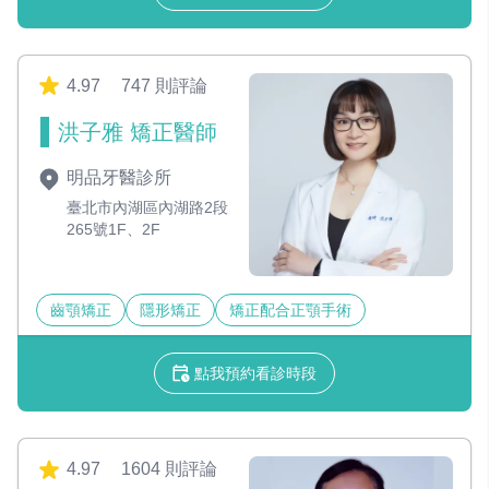
4.97
747 則評論
洪子雅 矯正醫師
明品牙醫診所
臺北市內湖區內湖路2段
265號1F、2F
齒顎矯正
隱形矯正
矯正配合正顎手術
點我預約看診時段
4.97
1604 則評論