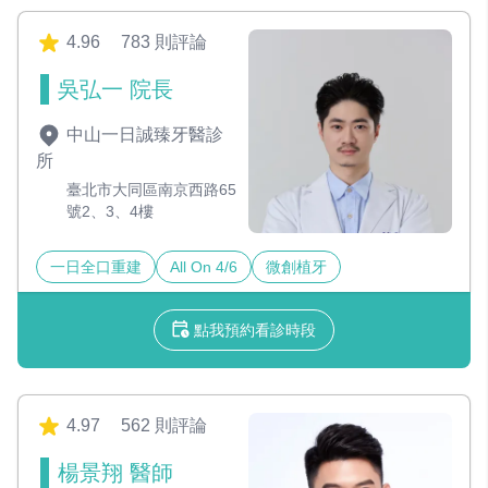
4.96
783 則評論
吳弘一 院長
中山一日誠臻牙醫診
所
臺北市大同區南京西路65
號2、3、4樓
一日全口重建
All On 4/6
微創植牙
點我預約看診時段
4.97
562 則評論
楊景翔 醫師