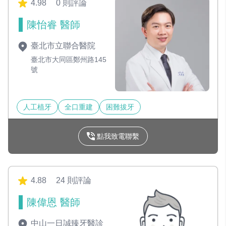
4.98
0 則評論
陳怡睿 醫師
臺北市立聯合醫院
臺北市大同區鄭州路145
號
人工植牙
全口重建
困難拔牙
點我致電聯繫
4.88
24 則評論
陳偉恩 醫師
中山一日誠臻牙醫診