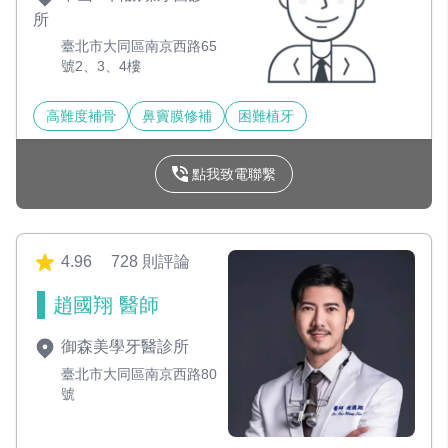
所
臺北市大同區南京西路65
號2、3、4樓
高難度補骨
鼻竇膜修補
困難植牙
點我致電聯繫
4.96
728 則評論
趙國翔 醫師
御森美學牙醫診所
臺北市大同區南京西路80
號