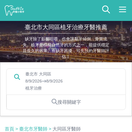
臺北市大同區植牙治療牙醫推薦
缺牙除了影響咀嚼，也會讓鄰牙傾倒、骨質流
失。植牙是模擬自然牙的方式之一，能提供穩定
且長久的效果。有缺牙困擾，可先預約牙醫師評
估！
臺北市 大同區
8/9/2026
8/9/2026
植牙治療
搜尋關鍵字
首頁
>
臺北市牙醫師
>
大同區牙醫師