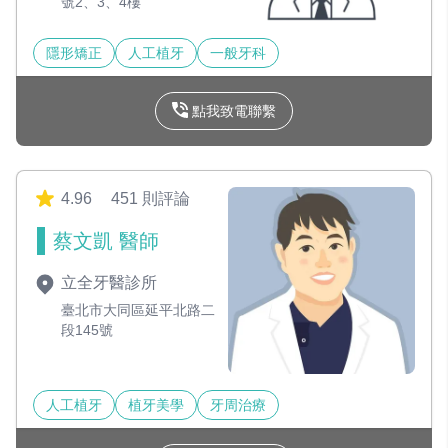
號2、3、4樓
隱形矯正
人工植牙
一般牙科
點我致電聯繫
4.96
451 則評論
蔡文凱 醫師
立全牙醫診所
臺北市大同區延平北路二
段145號
人工植牙
植牙美學
牙周治療