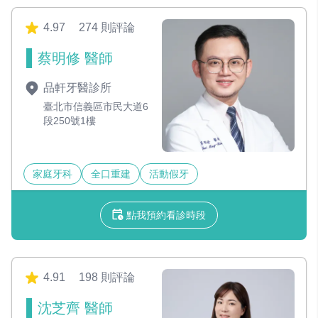
4.97
274 則評論
蔡明修 醫師
品軒牙醫診所
臺北市信義區市民大道6
段250號1樓
家庭牙科
全口重建
活動假牙
點我預約看診時段
4.91
198 則評論
沈芝齊 醫師