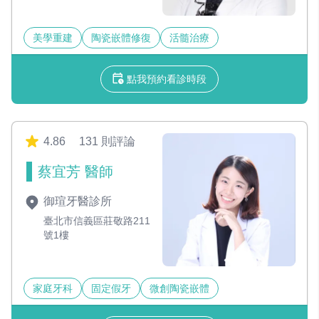
美學重建
陶瓷嵌體修復
活髓治療
點我預約看診時段
4.86
131 則評論
蔡宜芳 醫師
御瑄牙醫診所
臺北市信義區莊敬路211
號1樓
家庭牙科
固定假牙
微創陶瓷嵌體