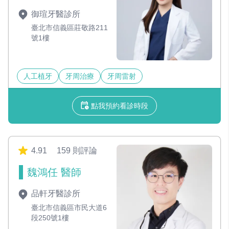
御瑄牙醫診所
臺北市信義區莊敬路211
號1樓
人工植牙
牙周治療
牙周雷射
點我預約看診時段
4.91
159 則評論
魏鴻任 醫師
品軒牙醫診所
臺北市信義區市民大道6
段250號1樓