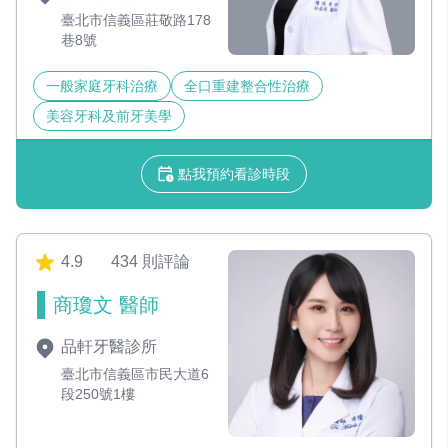
臺北市信義區莊敬路178
巷8號
一般家庭牙科治療
全口重建整合性治療
美容牙科及前牙美學
點我預約看診時段
4.9
434 則評論
商瓊文 醫師
品軒牙醫診所
臺北市信義區市民大道6
段250號1樓