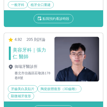
一般牙科
植牙全口重建
點我預約看診時段
4.92
205 則評論
美容牙科｜張力
仁 醫師
御瑞牙醫診所
臺北市信義區莊敬路178
巷8號
牙齒美白及貼片
陶瓷嵌體復形（3D齒雕）
顯微補牙復形