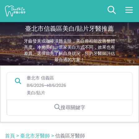
臺北市信義區美白/貼片牙醫推薦
牙齒發黃或咖啡漬難去除，美白療程能改善整體
亮度。冷光美白、居家美白方式不同，效果也有
差異。選擇前先了解自身狀況，預約牙醫師評估
最合適的方案！
臺北市 信義區
8/6/2026
8/6/2026
美白/貼片
搜尋關鍵字
首頁
>
臺北市牙醫師
>
信義區牙醫師