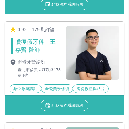
點我預約看診時段
4.93
179 則評論
贋復假牙科｜王
嘉賢 醫師
御瑞牙醫診所
臺北市信義區莊敬路178
巷8號
數位微笑設計
全瓷美學修復
陶瓷嵌體與貼片
點我預約看診時段