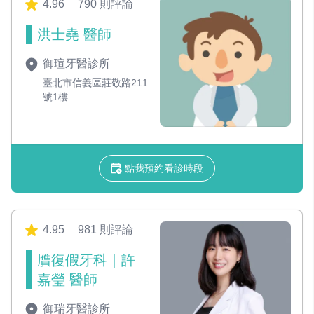
4.96
790 則評論
洪士堯 醫師
御瑄牙醫診所
臺北市信義區莊敬路211
號1樓
點我預約看診時段
4.95
981 則評論
贋復假牙科｜許
嘉瑩 醫師
御瑞牙醫診所