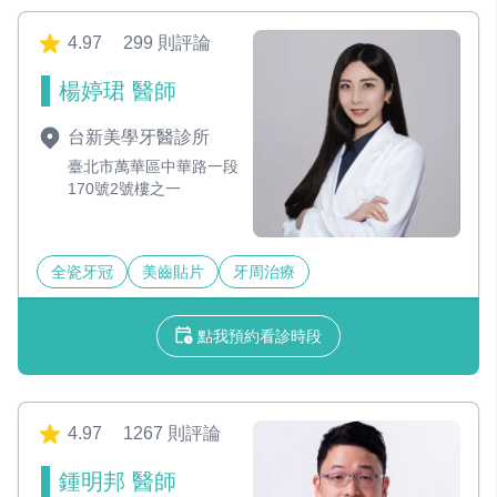
4.97
299 則評論
楊婷珺 醫師
台新美學牙醫診所
臺北市萬華區中華路一段
170號2號樓之一
全瓷牙冠
美齒貼片
牙周治療
點我預約看診時段
4.97
1267 則評論
鍾明邦 醫師