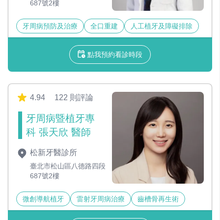
687號2樓
牙周病預防及治療
全口重建
人工植牙及障礙排除
點我預約看診時段
4.94
122 則評論
牙周病暨植牙專
科 張天欣 醫師
松新牙醫診所
臺北市松山區八德路四段
687號2樓
微創導航植牙
雷射牙周病治療
齒槽骨再生術