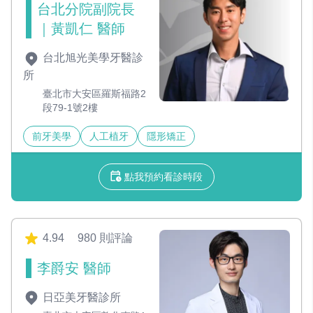
台北分院副院長
｜黃凱仁 醫師
台北旭光美學牙醫診
所
臺北市大安區羅斯福路2
段79-1號2樓
前牙美學
人工植牙
隱形矯正
點我預約看診時段
4.94
980 則評論
李爵安 醫師
日亞美牙醫診所