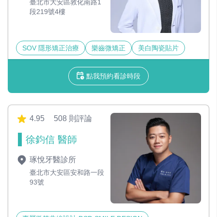
臺北市大安區敦化南路1
段219號4樓
SOV 隱形矯正治療
樂齒微矯正
美白陶瓷貼片
點我預約看診時段
4.95
508 則評論
徐鈞信 醫師
琢悅牙醫診所
臺北市大安區安和路一段
93號