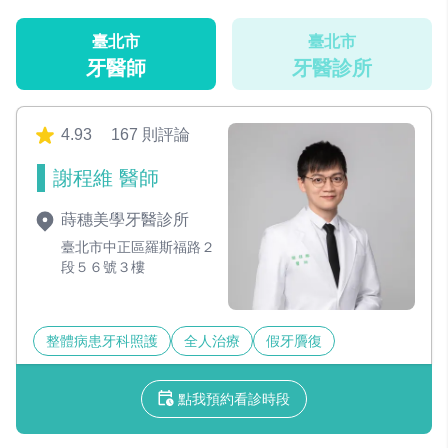
臺北市
臺北市
牙醫師
牙醫診所
4.93
167 則評論
謝程維 醫師
蒔穗美學牙醫診所
臺北市中正區羅斯福路２
段５６號３樓
整體病患牙科照護
全人治療
假牙贗復
點我預約看診時段