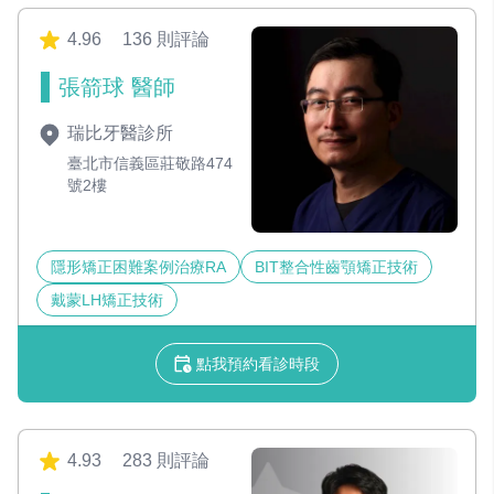
4.96
136 則評論
張箭球 醫師
瑞比牙醫診所
臺北市信義區莊敬路474
號2樓
隱形矯正困難案例治療RA
BIT整合性齒顎矯正技術
戴蒙LH矯正技術
點我預約看診時段
4.93
283 則評論