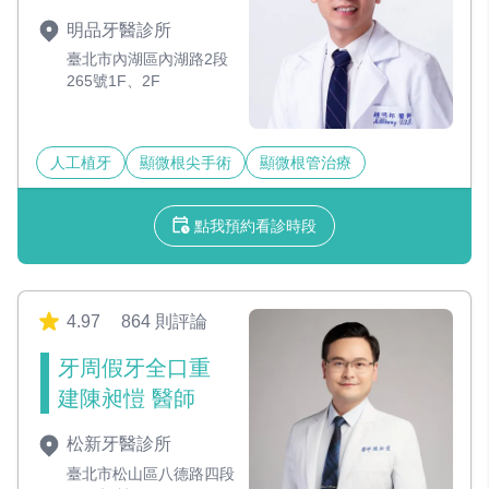
明品牙醫診所
臺北市內湖區內湖路2段
265號1F、2F
人工植牙
顯微根尖手術
顯微根管治療
點我預約看診時段
4.97
864 則評論
牙周假牙全口重
建陳昶愷 醫師
松新牙醫診所
臺北市松山區八德路四段