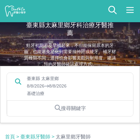
臺東縣太麻里鄉牙科治療牙醫推
薦
蛀牙初期若及早補起來，不但能保留原本的牙
齒，也能避免惡化到需要抽神經或拔牙。補牙材
質種類不同，選擇也會影響美觀與耐用度。建議
預約牙醫師確認處理方式。
臺東縣 太麻里鄉
8/8/2026
8/8/2026
基礎治療
搜尋關鍵字
首頁
>
臺東縣牙醫師
>
太麻里鄉牙醫師