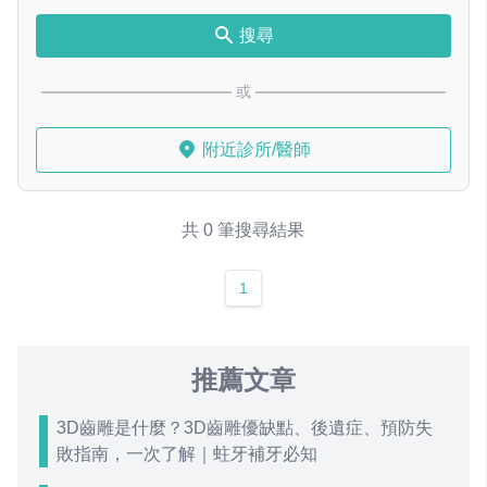
搜尋
或
附近診所/醫師
共 0 筆搜尋結果
1
推薦文章
3D齒雕是什麼？3D齒雕優缺點、後遺症、預防失
敗指南，一次了解｜蛀牙補牙必知