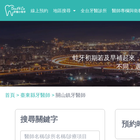
線上預約
地區搜尋
全台牙醫診所
醫師專欄與衛
蛀牙初期若及早補起來
不同，
首頁
>
臺東縣牙醫師
>
關山鎮牙醫師
搜尋關鍵字
預約