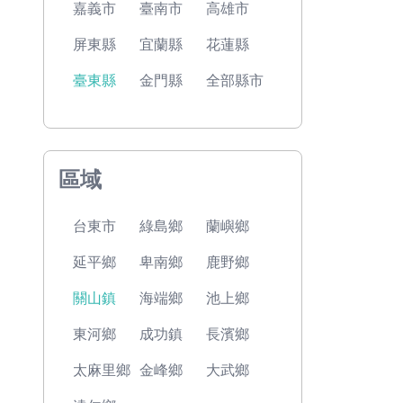
嘉義市
臺南市
高雄市
屏東縣
宜蘭縣
花蓮縣
臺東縣
金門縣
全部縣市
區域
台東市
綠島鄉
蘭嶼鄉
延平鄉
卑南鄉
鹿野鄉
關山鎮
海端鄉
池上鄉
東河鄉
成功鎮
長濱鄉
太麻里鄉
金峰鄉
大武鄉