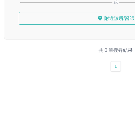
或
附近診所/醫師
共 0 筆搜尋結果
1