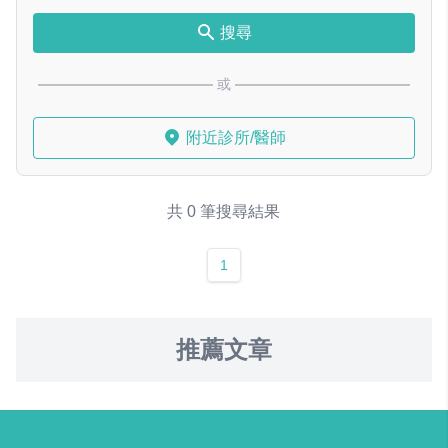
搜尋
或
附近診所/醫師
共 0 筆搜尋結果
1
推薦文章