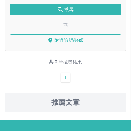
搜尋
或
附近診所/醫師
共 0 筆搜尋結果
1
推薦文章