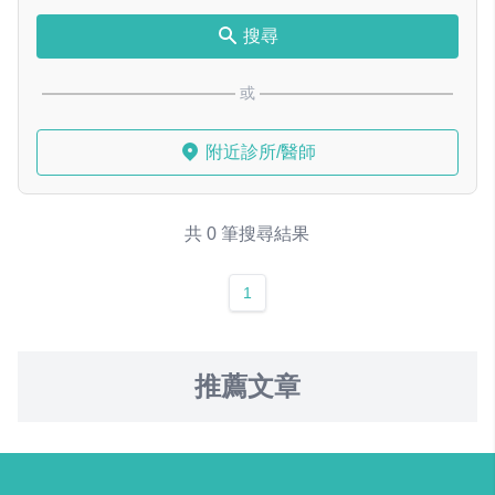
搜尋
或
附近診所/醫師
共 0 筆搜尋結果
1
推薦文章