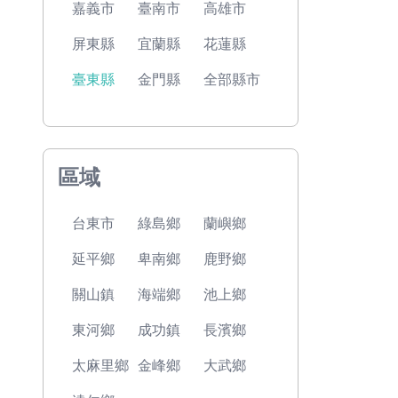
嘉義市
臺南市
高雄市
屏東縣
宜蘭縣
花蓮縣
臺東縣
金門縣
全部縣市
區域
台東市
綠島鄉
蘭嶼鄉
延平鄉
卑南鄉
鹿野鄉
關山鎮
海端鄉
池上鄉
東河鄉
成功鎮
長濱鄉
太麻里鄉
金峰鄉
大武鄉