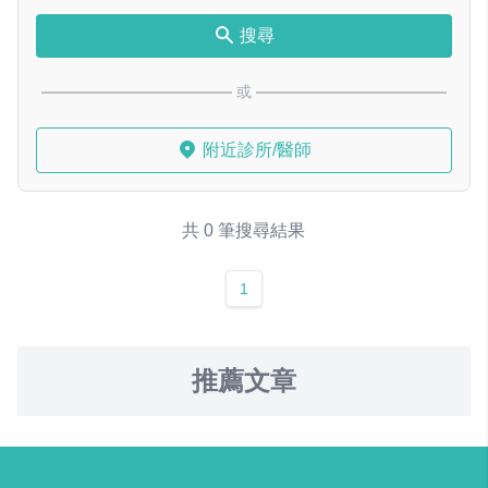
搜尋
或
附近診所/醫師
共 0 筆搜尋結果
1
推薦文章