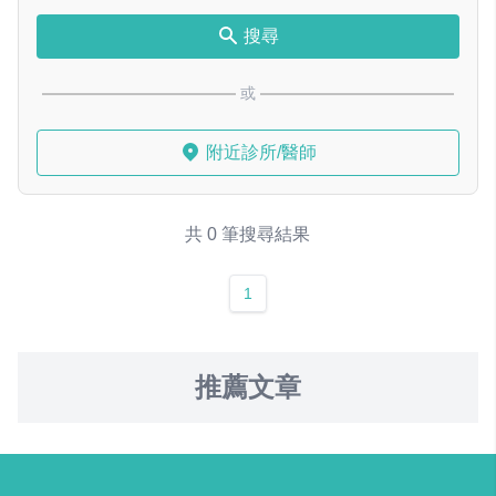
搜尋
或
附近診所/醫師
共 0 筆搜尋結果
1
推薦文章