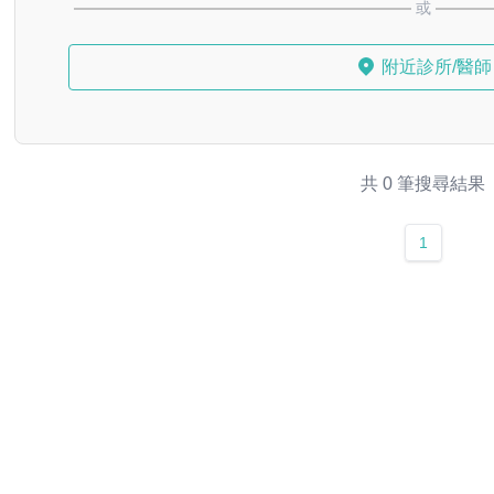
或
附近診所/醫師
共 0 筆搜尋結果
1