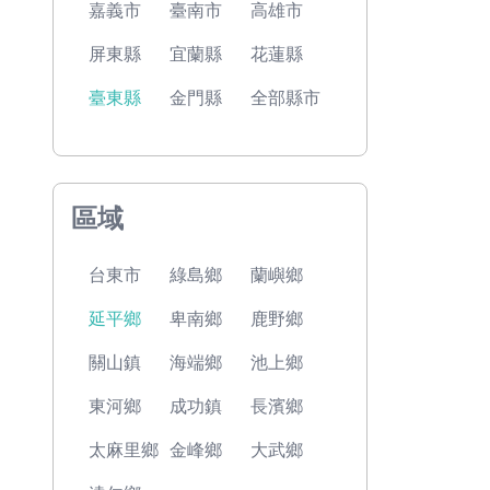
嘉義市
臺南市
高雄市
屏東縣
宜蘭縣
花蓮縣
臺東縣
金門縣
全部縣市
區域
台東市
綠島鄉
蘭嶼鄉
延平鄉
卑南鄉
鹿野鄉
關山鎮
海端鄉
池上鄉
東河鄉
成功鎮
長濱鄉
太麻里鄉
金峰鄉
大武鄉