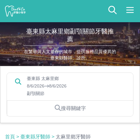
臺東縣太麻里鄉顳顎關節牙醫推
薦
在繁華與人文並存的城市，提供服務品質優異的
臺東縣醫師、診所。
臺東縣 太麻里鄉
8/6/2026
8/6/2026
顳顎關節
搜尋關鍵字
首頁
>
臺東縣牙醫師
>
太麻里鄉牙醫師