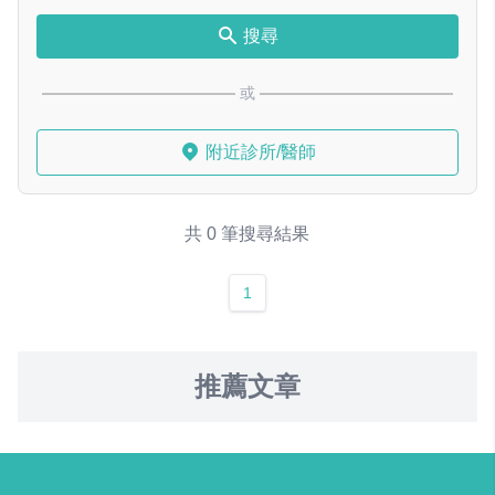
搜尋
或
附近診所/醫師
共 0 筆搜尋結果
1
推薦文章