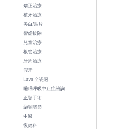
矯正治療
植牙治療
美白/貼片
智齒拔除
兒童治療
根管治療
牙周治療
假牙
Lava 全瓷冠
睡眠呼吸中止症諮詢
正顎手術
顳顎關節
中醫
復健科