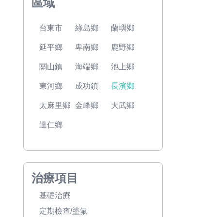
區域
台東市
綠島鄉
蘭嶼鄉
延平鄉
卑南鄉
鹿野鄉
關山鎮
海端鄉
池上鄉
東河鄉
成功鎮
長濱鄉
太麻里鄉
金峰鄉
大武鄉
達仁鄉
治療項目
基礎治療
定期檢查/塗氟