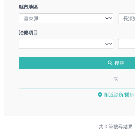
縣市地區
治療項目
搜尋
或
附近診所/醫師
共 0 筆搜尋結果